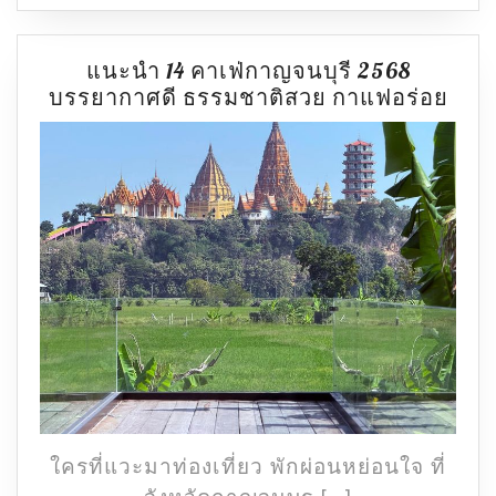
แนะนำ 14 คาเฟ่กาญจนบุรี 2568
แนะ
บรรยากาศดี ธรรมชาติสวย กาแฟอร่อย
14
คาเฟ
กาญจ
256
บรร
ดี
ธรร
สวย
กาแ
อร่อ
ใครที่แวะมาท่องเที่ยว พักผ่อนหย่อนใจ ที่