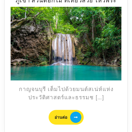
ภูเขา สวนดอกไม้ ที่เที่ยวสวย ไหว้พระ
17
ที่
เที่ยว
กาญจ
2568
ธรรม
ภูเขา
สวน
ดอกไ
ที่
เที่ยว
สวย
กาญจนบุรี เต็มไปด้วยมนต์สเน่ห์แห่ง
ไหว้
ประวัติศาสตร์และธรรมช […]
พระ
อ่าน
อ่านต่อ
ต่อ