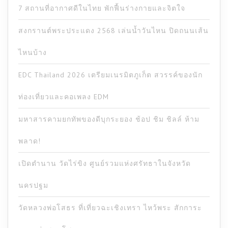
7 สถานที่อากาศดีในไทย พักฟื้นร่างกายและจิตใจ
สงกรานต์พระประแดง 2568 เล่นน้ำวันไหน ปิดถนนเส้น
ไหนบ้าง
EDC Thailand 2026 เตรียมเนรมิตภูเก็ต สวรรค์ของนัก
ท่องเที่ยวและคอเพลง EDM
มหาสารคามยกทัพของดีบุกระยอง ช้อป ชิม ชิลล์ ห้าม
พลาด!
เปิดตำนาน วัดไร่ขิง ศูนย์รวมแห่งศรัทธาในจังหวัด
นครปฐม
วัดหลวงพ่อโสธร ที่เที่ยวฉะเชิงเทรา ไหว้พระ สักการะ