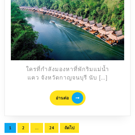
แม่น้ำ
แคว
กาญจนบุรี
เที่ยว
กาญ
ง่าย
ๆ
แบบ
2
วัน
ใครที่กำลังมองหาที่พักริมแม่น้ำ
1
แคว จังหวัดกาญจนบุรี นับ […]
คืน
อ่าน
อ่านต่อ
ต่อ
Posts
1
2
…
24
ถัดไป