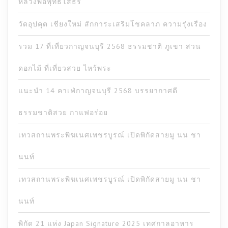
หลวงพ่อพุทธโสธร
วัดอุปคุต เชียงใหม่ สักการะเสริมโชคลาภ ความรุ่งเรือง
รวม 17 ที่เที่ยวกาญจนบุรี 2568 ธรรมชาติ ภูเขา สวน
ดอกไม้ ที่เที่ยวสวย ไหว้พระ
แนะนำ 14 คาเฟ่กาญจนบุรี 2568 บรรยากาศดี
ธรรมชาติสวย กาแฟอร่อย
เทวสถานพระพิฆเนศเพชรบูรณ์ เปิดพิกัดสายมู นน ชา
นนท์
เทวสถานพระพิฆเนศเพชรบูรณ์ เปิดพิกัดสายมู นน ชา
นนท์
พิกัด 21 แห่ง Japan Signature 2025 เทศกาลอาหาร