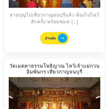
เที่ยว
กาญจนบุรี
สายบุญไปเที่ยวกาญจนบุรีแล้ว ต้องไปไหว้
สักครั้ง พร้อมชมค […]
อ่าน
อ่านต่อ
ต่อ
วัดเมตตาธรรมโพธิญาณ ไหว้เจ้าแม่กวน
วัด
อิมพันกร เที่ยวกาญจนบุรี
เมตตา
ธรรม
โพธิญาณ
ไหว้
เจ้า
แม่