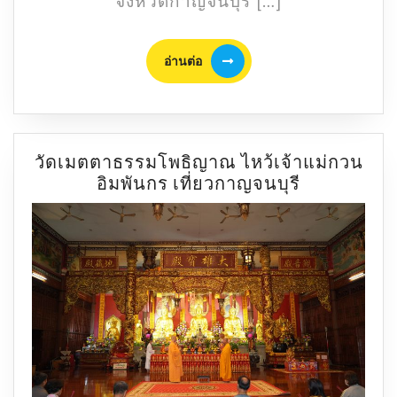
จังหวัดกาญจนบุร […]
อ่าน
อ่านต่อ
ต่อ
วัดเมตตาธรรมโพธิญาณ ไหว้เจ้าแม่กวน
วัด
อิมพันกร เที่ยวกาญจนบุรี
เมตตา
ธรรม
โพธิญาณ
ไหว้
เจ้า
แม่
กวน
อิม
พัน
กร