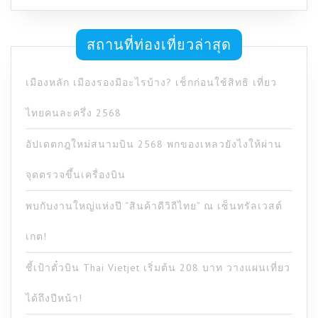
สถานที่ท่องเที่ยวล่าสุด
เมืองหลัก เมืองรองมีอะไรบ้าง? เช็กก่อนใช้สิทธิ เที่ยว
ไทยคนละครึ่ง 2568
อัปเดตกฎใหม่สนามบิน 2568 พกของเหลวยังไงให้ผ่าน
จุดตรวจขึ้นเครื่องบิน
พบกับงานใหญ่แห่งปี “สินค้าดีวิถีไทย” ณ เซ็นทรัลเวสต์
เกต!
ชี้เป้าตั๋วบิน Thai Vietjet เริ่มต้น 208 บาท วางแผนเที่ยว
ได้ถึงปีหน้า!