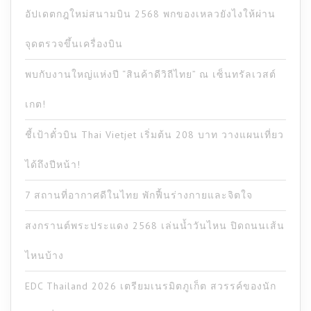
อัปเดตกฎใหม่สนามบิน 2568 พกของเหลวยังไงให้ผ่าน
จุดตรวจขึ้นเครื่องบิน
พบกับงานใหญ่แห่งปี “สินค้าดีวิถีไทย” ณ เซ็นทรัลเวสต์
เกต!
ชี้เป้าตั๋วบิน Thai Vietjet เริ่มต้น 208 บาท วางแผนเที่ยว
ได้ถึงปีหน้า!
7 สถานที่อากาศดีในไทย พักฟื้นร่างกายและจิตใจ
สงกรานต์พระประแดง 2568 เล่นน้ำวันไหน ปิดถนนเส้น
ไหนบ้าง
EDC Thailand 2026 เตรียมเนรมิตภูเก็ต สวรรค์ของนัก