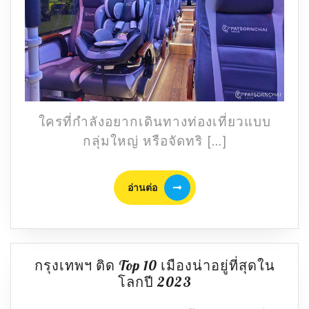
บัส
แบบ
ไหน
ถึง
เที่ยว
สนุก
และ
ใครที่กำลังอยากเดินทางท่องเที่ยวแบบ
ปลอดภัย
กลุ่มใหญ่ หรือจัดทริ […]
อ่าน
อ่านต่อ
ต่อ
กรุงเทพฯ ติด Top 10 เมืองน่าอยู่ที่สุดใน
กรุงเทพฯ
โลกปี 2023
ติด