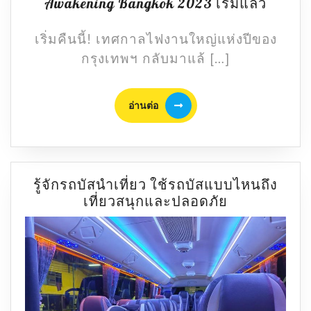
10
Awakening Bangkok 2023 เริ่มแล้ว
คืน
นี้
เริ่มคืนนี้! เทศกาลไฟงานใหญ่แห่งปีของ
มี
กรุงเทพฯ กลับมาแล้ […]
ที่
เที่ยว
อ่าน
เทศกา
อ่านต่อ
ต่อ
ไฟ
กรุงเท
Awake
Bangk
รู้จักรถบัสนำเที่ยว ใช้รถบัสแบบไหนถึง
2023
รู้จัก
เที่ยวสนุกและปลอดภัย
เริ่ม
รถ
แล้ว
บัส
นำ
เที่ยว
ใช้
รถ