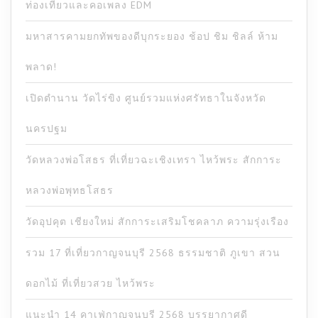
ท่องเที่ยวและคอเพลง EDM
มหาสารคามยกทัพของดีบุกระยอง ช้อป ชิม ชิลล์ ห้าม
พลาด!
เปิดตำนาน วัดไร่ขิง ศูนย์รวมแห่งศรัทธาในจังหวัด
นครปฐม
วัดหลวงพ่อโสธร ที่เที่ยวฉะเชิงเทรา ไหว้พระ สักการะ
หลวงพ่อพุทธโสธร
วัดอุปคุต เชียงใหม่ สักการะเสริมโชคลาภ ความรุ่งเรือง
รวม 17 ที่เที่ยวกาญจนบุรี 2568 ธรรมชาติ ภูเขา สวน
ดอกไม้ ที่เที่ยวสวย ไหว้พระ
แนะนำ 14 คาเฟ่กาญจนบุรี 2568 บรรยากาศดี