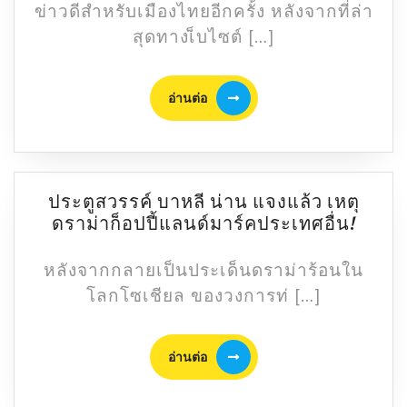
Top
ข่าวดีสำหรับเมืองไทยอีกครั้ง หลังจากที่ล่า
10
สุดทางเ็บไซต์ […]
เมือง
น่า
อ่าน
อยู่
อ่านต่อ
ต่อ
ที่สุด
ใน
โลก
ปี
ประตูสวรรค์ บาหลี น่าน แจงแล้ว เหตุ
2023
ประตู
ดราม่าก็อปปี้แลนด์มาร์คประเทศอื่น!
สวรรค
บาหลี
หลังจากกลายเป็นประเด็นดราม่าร้อนใน
น่าน
โลกโซเชียล ของวงการท่ […]
แจง
แล้ว
อ่าน
เห
อ่านต่อ
ต่อ
ตุ
ดราม่