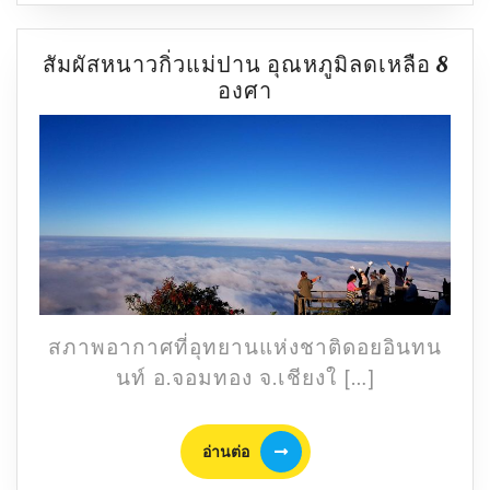
ก็อปปี้
แลนด์
สัมผัสหนาวกิ่วแม่ปาน อุณหภูมิลดเหลือ 8
มาร์ค
สัมผัส
องศา
ประเ
หนาว
อื่น!
กิ่ว
แม่
ปาน
อุณหภูมิ
ลด
เหลือ
8
องศา
สภาพอากาศที่อุทยานแห่งชาติดอยอินทน
นท์ อ.จอมทอง จ.เชียงใ […]
อ่าน
อ่านต่อ
ต่อ