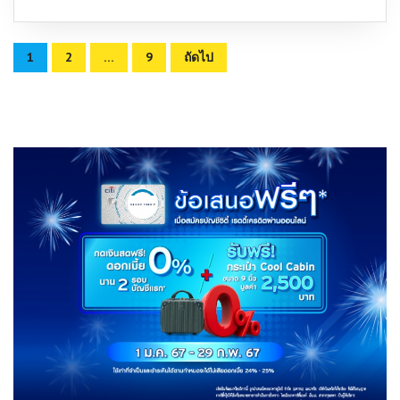
Posts
1
2
…
9
ถัดไป
pagination