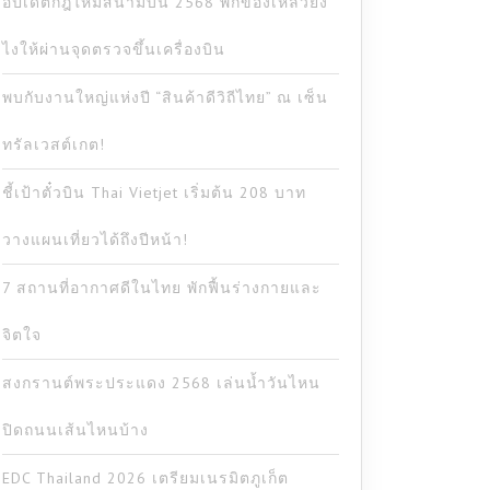
อัปเดตกฎใหม่สนามบิน 2568 พกของเหลวยัง
ไงให้ผ่านจุดตรวจขึ้นเครื่องบิน
พบกับงานใหญ่แห่งปี “สินค้าดีวิถีไทย” ณ เซ็น
ทรัลเวสต์เกต!
ชี้เป้าตั๋วบิน Thai Vietjet เริ่มต้น 208 บาท
วางแผนเที่ยวได้ถึงปีหน้า!
7 สถานที่อากาศดีในไทย พักฟื้นร่างกายและ
จิตใจ
สงกรานต์พระประแดง 2568 เล่นน้ำวันไหน
ปิดถนนเส้นไหนบ้าง
EDC Thailand 2026 เตรียมเนรมิตภูเก็ต