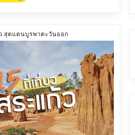
โซน
ตะวัน
ออก
นครนายก
สระแก้ว
15
ก้ว สุดแดนบูรพาตะวันออก
ปราจีนบุรี
ที่
เที่ยว
สระแก้ว
สุด
แดน
บูรพา
ตะวัน
ออก