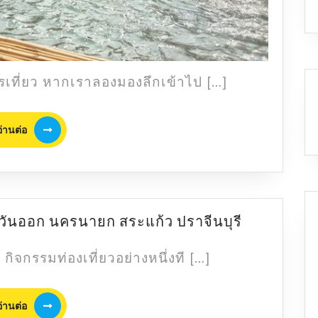
ไรเที่ยว หากเราลองมองลึกเข้าไป […]
อ่าน
อ่านต่อ
ต่อ
ชี้
ตะวันออก นครนายก สระแก้ว ปราจีนบุรี
เป้า!
26
 กิจกรรมท่องเที่ยวอย่างหนึ่งที […]
จุด
กาง
อ่าน
เต็นท์
อ่านต่อ
ต่อ