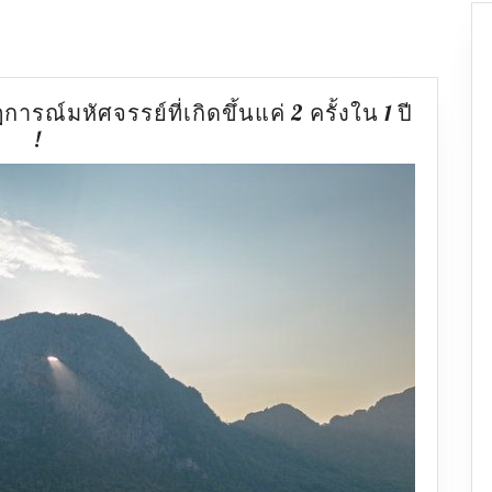
ณ์มหัศจรรย์ที่เกิดขึ้นแค่ 2 ครั้งใน 1 ปี
ดวงตา
!
สวรรค์
แห่ง
สระแก้ว
ปรากฏการณ์
มหัศจรรย์
ที่
เกิด
ขึ้น
แค่
2
ครั้ง
ใน
1