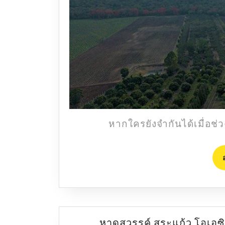
หากใครยังจำกันได้เมื่อช่ว
หาดสวรรค์ สระแก้ว โอเอซิ