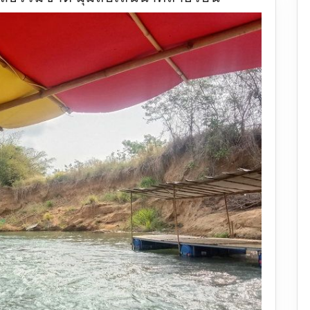
สวรรค์
สระแก้ว
โอเอซิส
ธรรมชาติ
มุม
ลับ
เล่น
น้ำ
คลาย
ร้อน