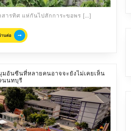
ทุกสารทิศ แห่กันไปสักการะขอพร […]
อ่าน
อ่านต่อ
ต่อ
มุมอันซีนที่หลายคนอาจจะยังไม่เคยเห็น
อุโบสถ
@นนทบุรี
เรือ
สุพรรณ
หงส์
วัด
ชลอ
มุม
อัน