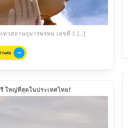
ถูก
หวย
กว่า
1.2
ล้าน!
ี่ยังเทวสถานกุมารพรหม เลขที่ 1 […]
อ่าน
อ่านต่อ
ต่อ
เทพ
ุรี ใหญ่ที่สุดในประเทศไทย!
สี่
หู
ห้า
ตา
นนทบุรี