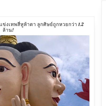
ข่งเทพสี่หูห้าตา ลูกศิษย์ถูกหวยกว่า 1.2
กุมาร
ล้าน!
พรหม
4
หน้า
นนทบุรี
โผล่
แข่ง
เทพ
สี่
หู
ห้า
ตา
ลูก
ศิษย์