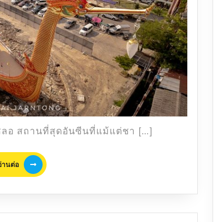
ซีน
ที่
หลาย
คน
อาจ
จะ
ยัง
ไม่
เคย
เห็น
@นนทบุรี
ลอ สถานที่สุดอันซีนที่แม้แต่ชา […]
อ่าน
อ่านต่อ
ต่อ