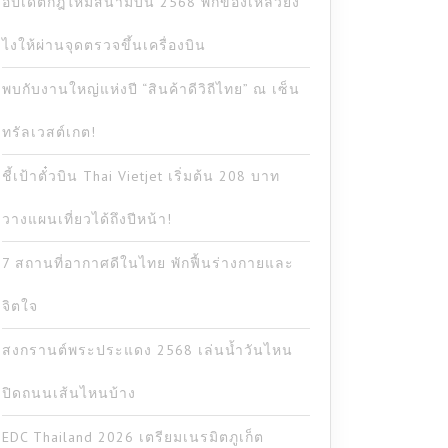
อัปเดตกฎใหม่สนามบิน 2568 พกของเหลวยัง
ไงให้ผ่านจุดตรวจขึ้นเครื่องบิน
พบกับงานใหญ่แห่งปี “สินค้าดีวิถีไทย” ณ เซ็น
ทรัลเวสต์เกต!
ชี้เป้าตั๋วบิน Thai Vietjet เริ่มต้น 208 บาท
วางแผนเที่ยวได้ถึงปีหน้า!
7 สถานที่อากาศดีในไทย พักฟื้นร่างกายและ
จิตใจ
สงกรานต์พระประแดง 2568 เล่นน้ำวันไหน
ปิดถนนเส้นไหนบ้าง
EDC Thailand 2026 เตรียมเนรมิตภูเก็ต