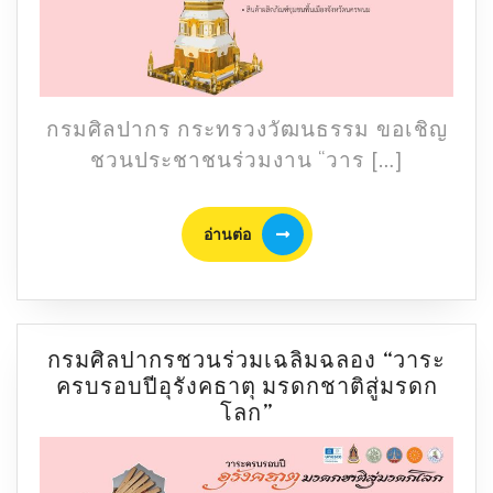
ปี
อุ
รัง
คธา
ตุ
กรมศิลปากร กระทรวงวัฒนธรรม ขอเชิญ
มรดก
ชวนประชาชนร่วมงาน “วาร […]
ชาติ
สู่
อ่าน
มรดก
อ่านต่อ
ต่อ
โลก”
กรมศิลปากรชวนร่วมเฉลิมฉลอง “วาระ
ครบรอบปีอุรังคธาตุ มรดกชาติสู่มรดก
กรม
โลก”
ศิลปากร
ชวน
ร่วม