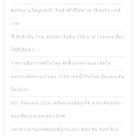
พบกับงานใหญ่แห่งปี “สินค้าดีวิถีไทย” ณ เซ็นทรัลเวสต์
เกต!
ชี้เป้าตั๋วบิน Thai Vietjet เริ่มต้น 208 บาท วางแผนเที่ยว
ได้ถึงปีหน้า!
7 สถานที่อากาศดีในไทย พักฟื้นร่างกายและจิตใจ
สงกรานต์พระประแดง 2568 เล่นน้ำวันไหน ปิดถนนเส้น
ไหนบ้าง
EDC Thailand 2026 เตรียมเนรมิตภูเก็ต สวรรค์ของนัก
ท่องเที่ยวและคอเพลง EDM
มหาสารคามยกทัพของดีบุกระยอง ช้อป ชิม ชิลล์ ห้าม