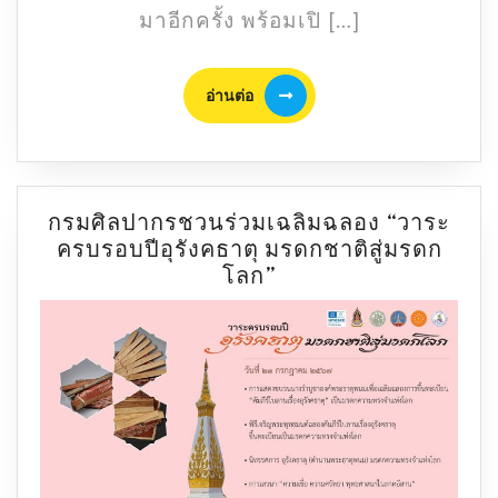
รอง
มาอีกครั้ง พร้อมเปิ […]
มี
อะไร
อ่าน
บ้าง?
อ่านต่อ
ต่อ
เช็
กก่อน
ใช้
สิทธิ
กรมศิลปากรชวนร่วมเฉลิมฉลอง “วาระ
เที่ยว
ครบรอบปีอุรังคธาตุ มรดกชาติสู่มรดก
ไทย
กรม
โลก”
คนละ
ศิลปากร
ครึ่ง
ชวน
2568
ร่วม
เฉลิม
ฉลอง
“วาระ
ครบ
รอบ