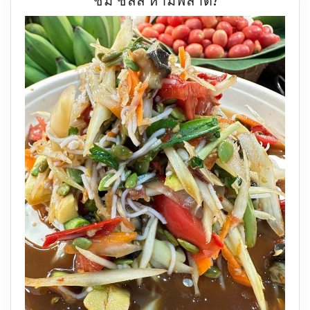
ชิม ชิลล์ ห้ามพลาด!
ยก
ทัพ
ของดี
บุก
ระยอง
ช้อป
ชิม
ชิ
ลล์
ห้าม
พลาด!