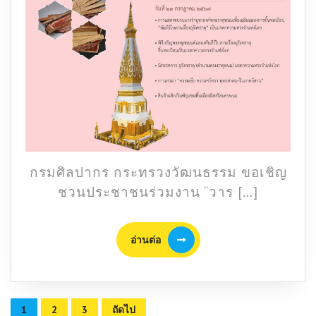
เฉลิม
ฉลอง
“วาระ
ครบ
รอบ
ปี
อุ
รัง
คธา
ตุ
กรมศิลปากร กระทรวงวัฒนธรรม ขอเชิญ
มรดก
ชวนประชาชนร่วมงาน “วาร […]
ชาติ
สู่
อ่าน
มรดก
อ่านต่อ
ต่อ
โลก”
Posts
1
2
3
ถัดไป