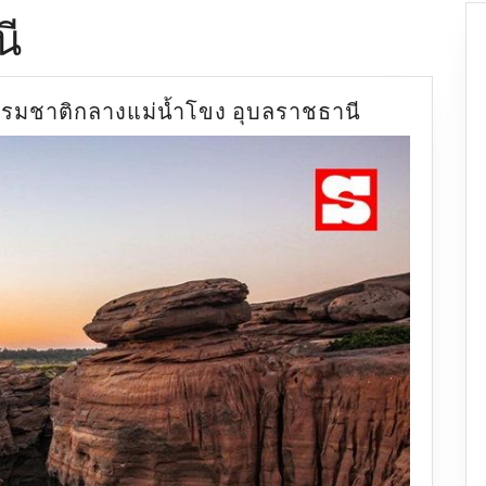
นี
แก่ง
รรมชาติกลางแม่น้ำโขง อุบลราชธานี
ชม
ดาว
มหัศจรรย์
แห่ง
ธรรมชาติ
กลาง
แม่น้ำ
โขง
อุบลราชธาน