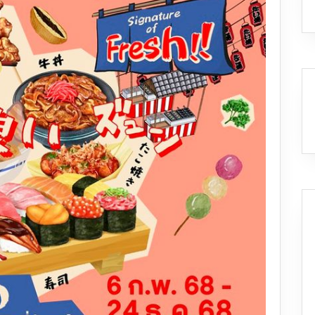
ใหญ่
มี
ที่ไหน
วัน
ไหน
บ้าง