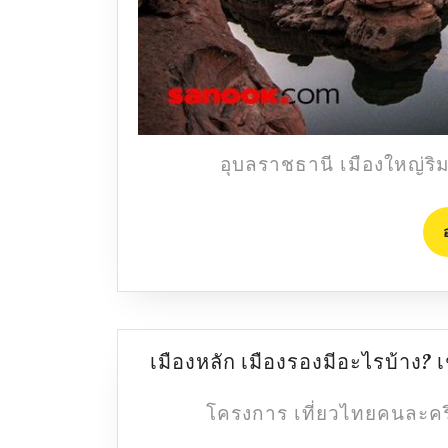
อุบลราชธานี เมืองใหญ่ริมฝ
เมืองหลัก เมืองรองมีอะไรบ้าง? เ
โครงการ เที่ยวไทยคนละครึ่