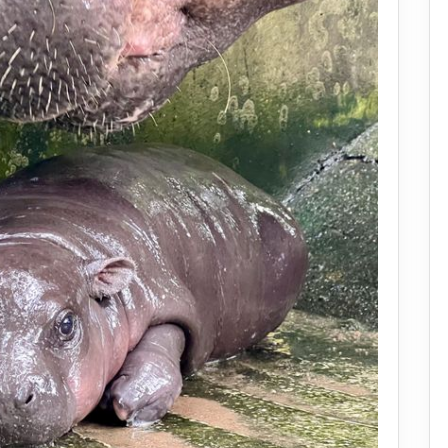
2568
เด็ก-
ผู้
สูง
อายุ
เข้า
ฟรี
สวน
สัตว์
6
แห่ง
ทั่ว
ประเทศ
ชม
ความ
น่า
รัก
หมู