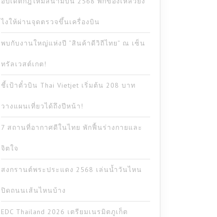
อัปเดตกฎใหม่สนามบิน 2568 พกของเหลวยัง
ไงให้ผ่านจุดตรวจขึ้นเครื่องบิน
พบกับงานใหญ่แห่งปี “สินค้าดีวิถีไทย” ณ เซ็น
ทรัลเวสต์เกต!
ชี้เป้าตั๋วบิน Thai Vietjet เริ่มต้น 208 บาท
วางแผนเที่ยวได้ถึงปีหน้า!
7 สถานที่อากาศดีในไทย พักฟื้นร่างกายและ
จิตใจ
สงกรานต์พระประแดง 2568 เล่นน้ำวันไหน
ปิดถนนเส้นไหนบ้าง
EDC Thailand 2026 เตรียมเนรมิตภูเก็ต