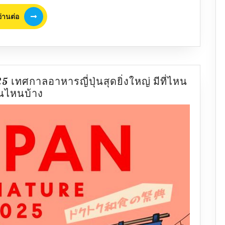
มี
อ่าน
อะไร
อ่านต่อ
ต่อ
บ้าง?
เช็
กก่อน
ใช้
สิทธิ
25 เทศกาลอาหารญี่ปุ่นสุดยิ่งใหญ่ มีที่ไหน
เที่ยว
พิกัด
ันไหนบ้าง
ไทย
21
คนละ
แห่ง
ครึ่ง
Japan
2568
Signature
2025
เทศกาล
อาหาร
ญี่ปุ่น
สุด
ยิ่ง