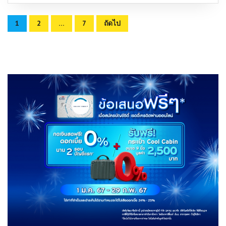
Posts
1
2
…
7
ถัดไป
pagination