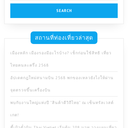
สถานที่ท่องเที่ยวล่าสุด
เมืองหลัก เมืองรองมีอะไรบ้าง? เช็กก่อนใช้สิทธิ เที่ยว
ไทยคนละครึ่ง 2568
อัปเดตกฎใหม่สนามบิน 2568 พกของเหลวยังไงให้ผ่าน
จุดตรวจขึ้นเครื่องบิน
พบกับงานใหญ่แห่งปี “สินค้าดีวิถีไทย” ณ เซ็นทรัลเวสต์
เกต!
ชี้เป้าตั๋วบิน Thai Vietjet เริ่มต้น 208 บาท วางแผนเที่ยว