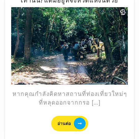
เท่านั้น! แต่มีอยู่ที่จังหวัดแห่งนี้ด้วย
หรือ
ไม่
หิน
หัว
งู
ไม่
ได้
มี
อยู่
แค่
บึงกาฬ
เท่านั้น
หากคุณกำลังคิดหาสถานที่ท่องเที่ยวใหม่ๆ
แต่
ที่หลุดออกจากกรอ […]
มี
อยู่
ที่
อ่าน
อ่านต่อ
จังหวัด
ต่อ
แห่ง