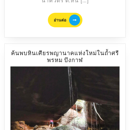
นาควัตร ต.หน […]
จาก
บึงก
อ่าน
อ่านต่อ
ต่อ
ค้นพบหินเศียรพญานาคแห่งใหม่ในถ้ำศรี
ค้น
พรหม บึงกาฬ
พบ
หิน
เศียร
พญานาค
แห่ง
ใหม่
ใน
ถ้ำ
ศรี
พรหม