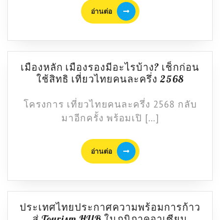
อ่าน
อ่านต่อ
ต่อ
เมืองหลัก เมืองรองมีอะไรบ้าง? เช็กก่อน
เมือง
ใช้สิทธิ เที่ยวไทยคนละครึ่ง 2568
หลัก
เมือง
โครงการ เที่ยวไทยคนละครึ่ง 2568 กลับ
รอง
มาอีกครั้ง พร้อมเปิ […]
มี
อะไร
อ่าน
บ้าง?
อ่านต่อ
ต่อ
เช็
กก่อน
ใช้
สิทธิ
ประเทศไทยประกาศความพร้อมการก้าว
เที่ยว
ประเท
สู่ Tourism HUB ในภูมิภาคอาเซียน
ไทย