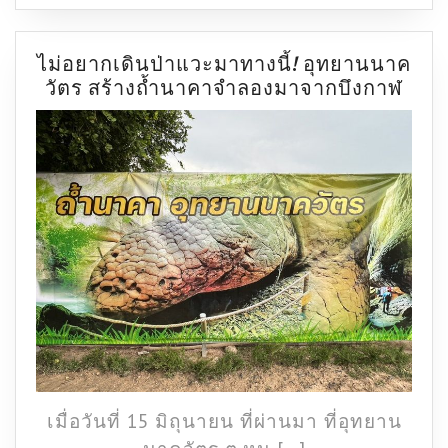
นี้
ด้วย
ไม่อยากเดินป่าแวะมาทางนี้! อุทยานนาค
ไม่
วัตร สร้างถ้ำนาคาจำลองมาจากบึงกาฬ
อยา
เดิน
ป่า
แวะ
มา
ทาง
นี้!
อุทย
นาค
วัตร
สร้า
ถ้ำ
นาค
เมื่อวันที่ 15 มิถุนายน ที่ผ่านมา ที่อุทยาน
จำล
มา