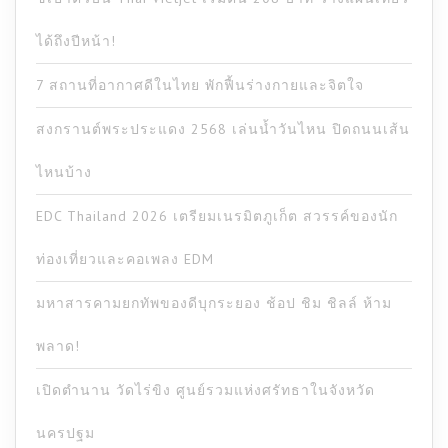
ได้ถึงปีหน้า!
7 สถานที่อากาศดีในไทย พักฟื้นร่างกายและจิตใจ
สงกรานต์พระประแดง 2568 เล่นน้ำวันไหน ปิดถนนเส้น
ไหนบ้าง
EDC Thailand 2026 เตรียมเนรมิตภูเก็ต สวรรค์ของนัก
ท่องเที่ยวและคอเพลง EDM
มหาสารคามยกทัพของดีบุกระยอง ช้อป ชิม ชิลล์ ห้าม
พลาด!
เปิดตำนาน วัดไร่ขิง ศูนย์รวมแห่งศรัทธาในจังหวัด
นครปฐม