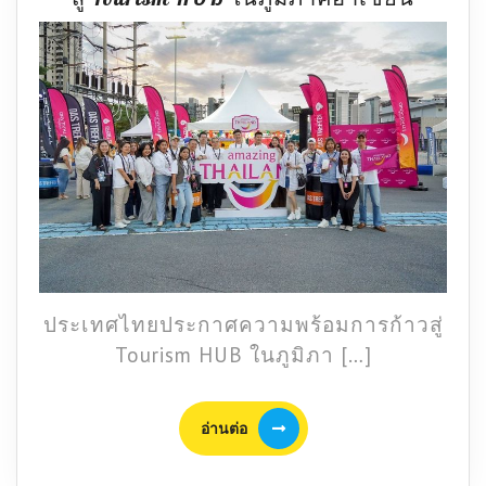
ประกา
คนละ
ความ
ครึ่ง
พร้อม
2568
การ
ก้าว
สู่
Touris
HUB
ใน
ภูมิภา
อาเซีย
ประเทศไทยประกาศความพร้อมการก้าวสู่
Tourism HUB ในภูมิภา […]
อ่าน
อ่านต่อ
ต่อ