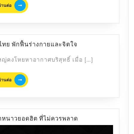
อ่าน
อ่านต่อ
ต่อ
7
ไทย พักฟื้นร่างกายและจิตใจ
สถาน
ที่
หญ่คงโหยหาอากาศบริสุทธิ์ เมื่อ […]
อากาศ
ดี
อ่าน
ใน
อ่านต่อ
ต่อ
ไทย
พัก
ฟื้น
ร่างกาย
และ
แจก
หน้าหนาวยอดฮิต ที่ไม่ควรพลาด
จิตใจ
พิกัด
6