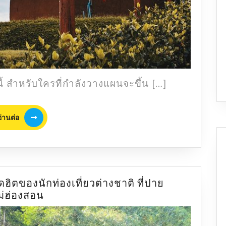
ควร
พลาด
สำหรับใครที่กำลังวางแผนจะขึ้น […]
อ่าน
อ่านต่อ
ต่อ
ฮิตของนักท่องเที่ยวต่างชาติ ที่ปาย
น้ำตก
ม่ฮ่องสอน
หมอ
แปง