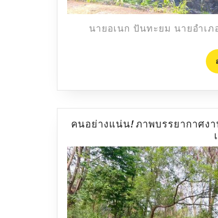
นายอเนก ปันทะยม นายอำเภอปา
คนอย่างแน่น! ภาพบรรยากาศงา