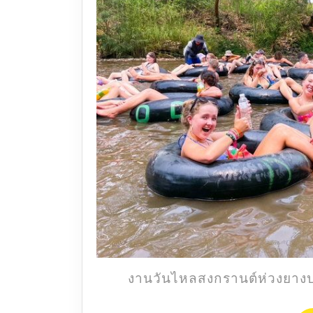
งานวันไหลสงกรานต์ห่วงยางปา