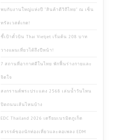
พบกับงานใหญ่แห่งปี “สินค้าดีวิถีไทย” ณ เซ็น
ทรัลเวสต์เกต!
ชี้เป้าตั๋วบิน Thai Vietjet เริ่มต้น 208 บาท
วางแผนเที่ยวได้ถึงปีหน้า!
7 สถานที่อากาศดีในไทย พักฟื้นร่างกายและ
จิตใจ
สงกรานต์พระประแดง 2568 เล่นน้ำวันไหน
ปิดถนนเส้นไหนบ้าง
EDC Thailand 2026 เตรียมเนรมิตภูเก็ต
สวรรค์ของนักท่องเที่ยวและคอเพลง EDM