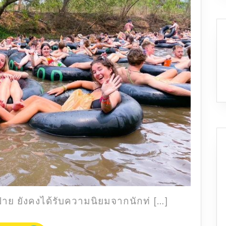
ห่วง
ยาง
ปาย
ครั้ง
แรก
ของ
เมือง
ไทย
ย ยังคงได้รับความนิยมจากนักท่ […]