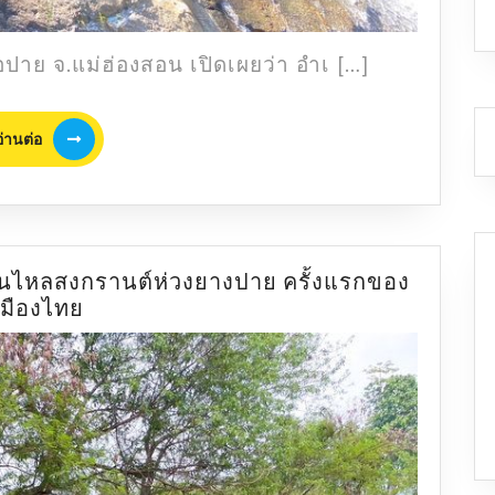
ย จ.แม่ฮ่องสอน เปิดเผยว่า อำเ […]
อ่าน
อ่านต่อ
ต่อ
นไหลสงกรานต์ห่วงยางปาย ครั้งแรกของ
คน
เมืองไทย
อย่าง
แน่น!
ภาพ
บรรยากาศ
งาน
ไหล
สงกรานต์