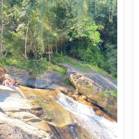
พิกัด
เที่ยว
ยอด
ฮิต
ของ
นัก
ท่อง
เที่ยว
ต่าง
ชาติ
ที่
ปาย
แม่ฮ่องสอน