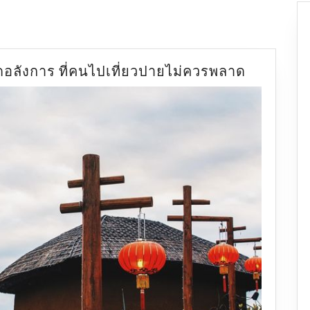
ทะเล
อลังการ ที่คนไปเที่ยวปายไม่ควรพลาด
หมอก
หยุ
นไหล
จุด
ชม
วิว
สุด
อลังการ
ที่
คน
ไป
เที่ยว
ปาย
ไม่