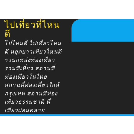
ไปเที่ยวที่ไหน
Skip
to
ดี
content
ไปไหนดี ไปเที่ยวไหน
ดี หยุดยาวเที่ยวไหนดี
รวมแหล่งท่องเที่ยว
รวมที่เที่ยว สถานที่
ท่องเที่ยวในไทย
สถานที่ท่องเที่ยวใกล้
กรุงเทพ สถานที่ท่อง
เที่ยวธรรมชาติ ที่
เที่ยวผ่อนคลาย