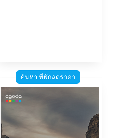
ค้นหา ที่พักลดราคา