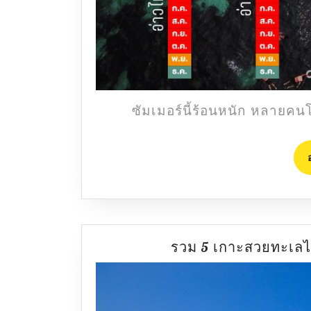
ซัมเมอร์นี้ร้อนหนัก หลายคน
รวม 5 เกาะสวยทะเลไทย