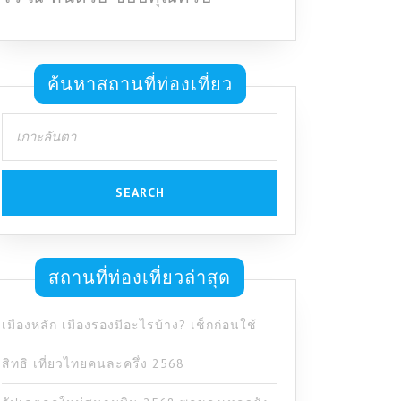
ค้นหาสถานที่ท่องเที่ยว
Search
for:
สถานที่ท่องเที่ยวล่าสุด
เมืองหลัก เมืองรองมีอะไรบ้าง? เช็กก่อนใช้
สิทธิ เที่ยวไทยคนละครึ่ง 2568