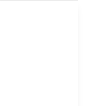
น์
ตา