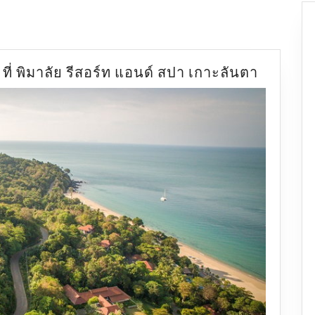
แพ็คเกจ
่ พิมาลัย รีสอร์ท แอนด์ สปา เกาะลันตา
วาเลนไท
สุด
โร
แมน
ติก
ที่
พิ
มาลัย
รีสอร์ท
แอนด์
สปา
เกาะลัน