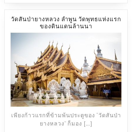
วัดสันป่ายางหลวง ลำพูน วัดพุทธแห่งแรก
วัด
ของดินแดนล้านนา
สัน
ป่า
ยาง
หลวง
ลำพูน
วัด
พุทธ
แห่ง
แรก
ของ
ดิน
แดน
เพียงก้าวแรกที่ข้ามพ้นประตูของ “วัดสันป่า
ล้าน
ยางหลวง” ก็มอง […]
นา