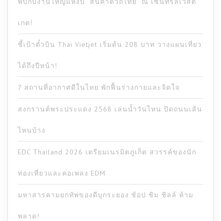
พบกับงานใหญ่แห่งปี “สินค้าดีวิถีไทย” ณ เซ็นทรัลเวสต์
เกต!
ชี้เป้าตั๋วบิน Thai Vietjet เริ่มต้น 208 บาท วางแผนเที่ยว
ได้ถึงปีหน้า!
7 สถานที่อากาศดีในไทย พักฟื้นร่างกายและจิตใจ
สงกรานต์พระประแดง 2568 เล่นน้ำวันไหน ปิดถนนเส้น
ไหนบ้าง
EDC Thailand 2026 เตรียมเนรมิตภูเก็ต สวรรค์ของนัก
ท่องเที่ยวและคอเพลง EDM
มหาสารคามยกทัพของดีบุกระยอง ช้อป ชิม ชิลล์ ห้าม
พลาด!