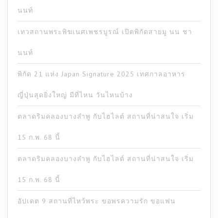
นนท์
เทวสถานพระพิฆเนศเพชรบูรณ์ เปิดพิกัดสายมู นน ชา
นนท์
พิกัด 21 แห่ง Japan Signature 2025 เทศกาลอาหาร
ญี่ปุ่นสุดยิ่งใหญ่ มีที่ไหน วันไหนบ้าง
ตลาดริมคลองบางลำพู กับไฮไลต์ สถานที่น่าสนใจ เริ่ม
15 ก.พ. 68 นี้
ตลาดริมคลองบางลำพู กับไฮไลต์ สถานที่น่าสนใจ เริ่ม
15 ก.พ. 68 นี้
อัปเดต 9 สถานที่ไหว้พระ ขอพรความรัก ขอแฟน