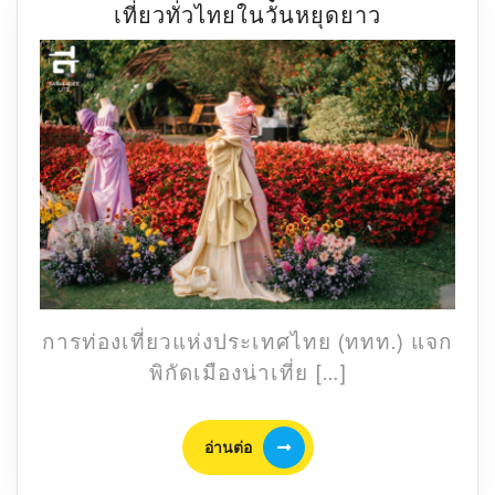
5
เที่ยวทั่วไทยในวันหยุดยาว
ไทย
MUST
คนละ
DO
ครึ่ง
IN
2568
THAILAND
แจก
เส้น
ทาง
เที่ยว
ทั่ว
ไทย
ใน
วัน
การท่องเที่ยวแห่งประเทศไทย (ททท.) แจก
หยุด
พิกัดเมืองน่าเที่ย […]
ยาว
อ่าน
อ่านต่อ
ต่อ