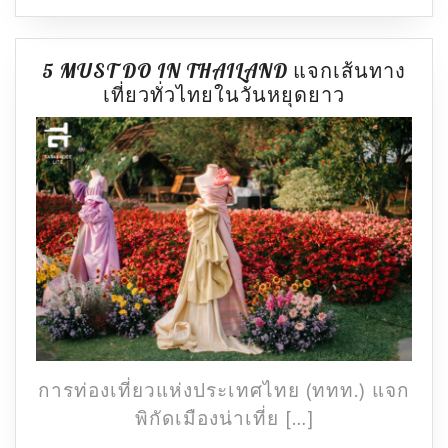
5 MUST DO IN THAILAND แจกเส้นทาง
5
เที่ยวทั่วไทยในวันหยุดยาว
MUST
DO
IN
THAILAND
แจก
เส้น
ทาง
เที่ยว
ทั่ว
ไทย
ใน
วัน
การท่องเที่ยวแห่งประเทศไทย (ททท.) แจก
หยุด
พิกัดเมืองน่าเที่ย […]
ยาว