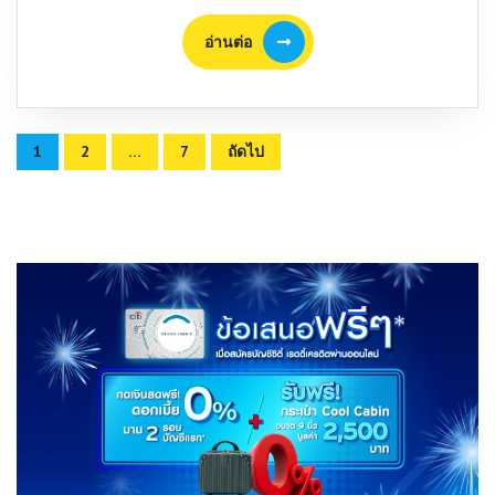
อ่าน
อ่านต่อ
ต่อ
Posts
1
2
…
7
ถัดไป
pagination