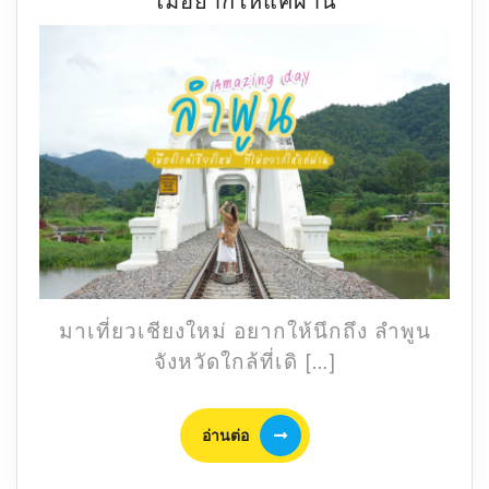
ไม่อยากให้แค่ผ่าน
day
ลำพูน
เมือง
ใกล้
เชียงใหม่
ที่
ไม่
อยาก
ให้
แค่
ผ่าน
มาเที่ยวเชียงใหม่ อยากให้นึกถึง ลำพูน
จังหวัดใกล้ที่เดิ […]
อ่าน
อ่านต่อ
ต่อ