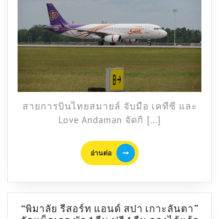
มือ
เค
ทีซี
และ
Love
Andaman
จัด
กิจกรรม
Media
สายการบินไทยสมายล์ จับมือ เคทีซี และ
Fam
Love Andaman จัดกิ […]
Trip
ดัน
การ
อ่าน
อ่านต่อ
ท่อง
ต่อ
เที่ยว
เมือง
ตรัง
“พิมาลัย รีสอร์ท แอนด์ สปา เกาะลันตา”