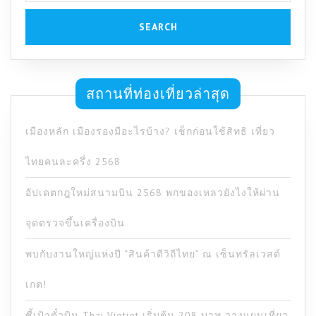
สถานที่ท่องเที่ยวล่าสุด
เมืองหลัก เมืองรองมีอะไรบ้าง? เช็กก่อนใช้สิทธิ เที่ยว
ไทยคนละครึ่ง 2568
อัปเดตกฎใหม่สนามบิน 2568 พกของเหลวยังไงให้ผ่าน
จุดตรวจขึ้นเครื่องบิน
พบกับงานใหญ่แห่งปี “สินค้าดีวิถีไทย” ณ เซ็นทรัลเวสต์
เกต!
ชี้เป้าตั๋วบิน Thai Vietjet เริ่มต้น 208 บาท วางแผนเที่ยว