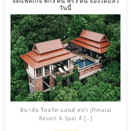
จัดแพ็คเกจ พัก 1 คืน ฟรี 1 คืน จองได้แล้ว
“พิ
วันนี้
มาลัย
รีสอร์ท
แอนด์
สปา
เกาะลันตา”
จัด
แพ็คเกจ
พัก
1
คืน
ฟรี
1
คืน
จอง
พิมาลัย รีสอร์ท แอนด์ สปา (Pimalai
ได้
Resort & Spa) ลั […]
แล้ว
วัน