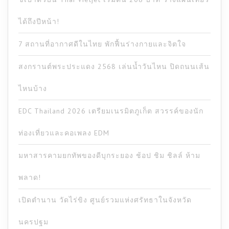
ได้ถึงปีหน้า!
7 สถานที่อากาศดีในไทย พักฟื้นร่างกายและจิตใจ
สงกรานต์พระประแดง 2568 เล่นน้ำวันไหน ปิดถนนเส้น
ไหนบ้าง
EDC Thailand 2026 เตรียมเนรมิตภูเก็ต สวรรค์ของนัก
ท่องเที่ยวและคอเพลง EDM
มหาสารคามยกทัพของดีบุกระยอง ช้อป ชิม ชิลล์ ห้าม
พลาด!
เปิดตำนาน วัดไร่ขิง ศูนย์รวมแห่งศรัทธาในจังหวัด
นครปฐม