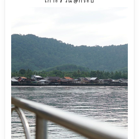
เกาะ 1 วัน @กระบี่
Awake
คุ้ม
ค่า
ตื่น
|
One
day
trip
2
เกาะ
1
วัน
@กระบี่