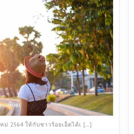
มาร์ค
ใหม่
แห่ง
เมือง
ร้อยเอ็ด
หม่ 2564 ให้กับชาวร้อยเอ็ดได้เ […]