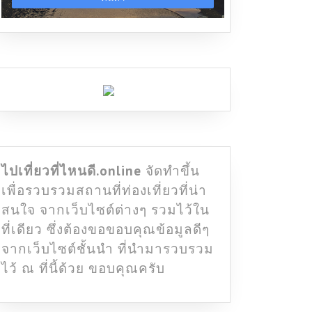
ไปเที่ยวที่ไหนดี.online
จัดทำขึ้น
เพื่อรวบรวมสถานที่ท่องเที่ยวที่น่า
สนใจ จากเว็บไซต์ต่างๆ รวมไว้ใน
ที่เดียว ซึ่งต้องขอขอบคุณข้อมูลดีๆ
จากเว็บไซต์ชั้นนำ ที่นำมารวบรวม
ไว้ ณ ที่นี้ด้วย ขอบคุณครับ