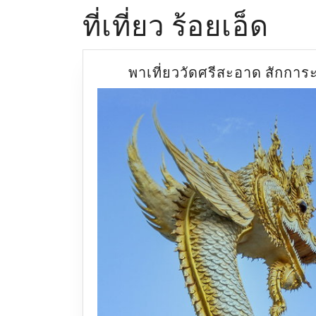
ที่เที่ยว ร้อยเอ็ด
พาเที่ยววัดศรีสะอาด สักการ