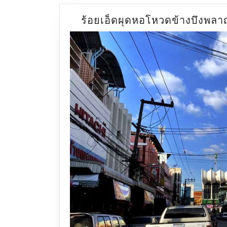
ร้อยเอ็ดผุดหอโหวดข้างบึงพลา