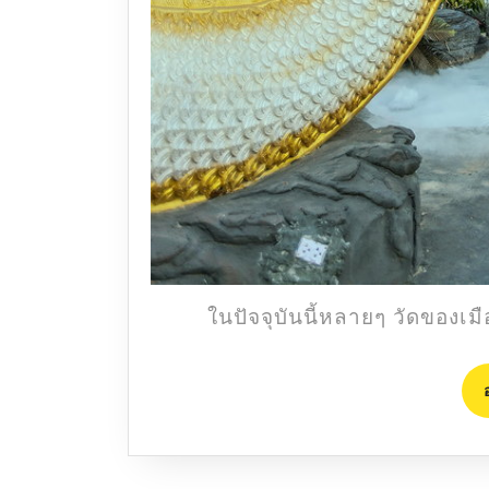
ในปัจจุบันนี้หลายๆ วัดของเ