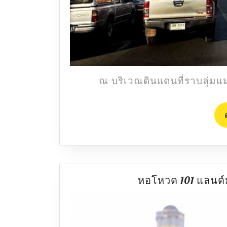
ณ บริเวณดินแดนที่ราบลุ่มแม
หอโหวด 101 แลนด์ม