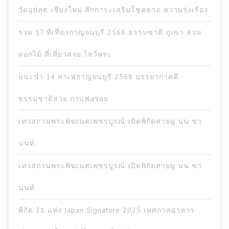
วัดอุปคุต เชียงใหม่ สักการะเสริมโชคลาภ ความรุ่งเรือง
รวม 17 ที่เที่ยวกาญจนบุรี 2568 ธรรมชาติ ภูเขา สวน
ดอกไม้ ที่เที่ยวสวย ไหว้พระ
แนะนำ 14 คาเฟ่กาญจนบุรี 2568 บรรยากาศดี
ธรรมชาติสวย กาแฟอร่อย
เทวสถานพระพิฆเนศเพชรบูรณ์ เปิดพิกัดสายมู นน ชา
นนท์
เทวสถานพระพิฆเนศเพชรบูรณ์ เปิดพิกัดสายมู นน ชา
นนท์
พิกัด 21 แห่ง Japan Signature 2025 เทศกาลอาหาร