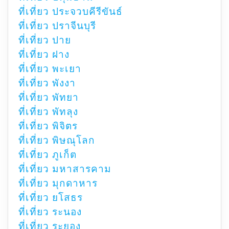
ที่เที่ยว ประจวบคีรีขันธ์
ที่เที่ยว ปราจีนบุรี
ที่เที่ยว ปาย
ที่เที่ยว ฝาง
ที่เที่ยว พะเยา
ที่เที่ยว พังงา
ที่เที่ยว พัทยา
ที่เที่ยว พัทลุง
ที่เที่ยว พิจิตร
ที่เที่ยว พิษณุโลก
ที่เที่ยว ภูเก็ต
ที่เที่ยว มหาสารคาม
ที่เที่ยว มุกดาหาร
ที่เที่ยว ยโสธร
ที่เที่ยว ระนอง
ที่เที่ยว ระยอง