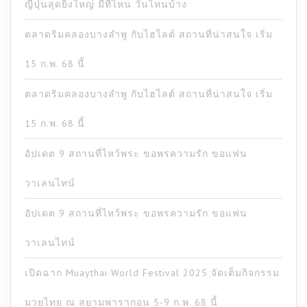
ญี่ปุ่นสุดยิ่งใหญ่ มีที่ไหน วันไหนบ้าง
ตลาดริมคลองบางลำพู กับไฮไลต์ สถานที่น่าสนใจ เริ่ม
15 ก.พ. 68 นี้
ตลาดริมคลองบางลำพู กับไฮไลต์ สถานที่น่าสนใจ เริ่ม
15 ก.พ. 68 นี้
อัปเดต 9 สถานที่ไหว้พระ ขอพรความรัก ขอแฟน
วาเลนไทน์
อัปเดต 9 สถานที่ไหว้พระ ขอพรความรัก ขอแฟน
วาเลนไทน์
เปิดฉาก Muaythai World Festival 2025 จัดเต็มกิจกรรม
มวยไทย ณ สยามพารากอน 5-9 ก.พ. 68 นี้