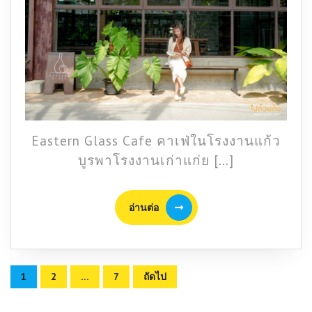
แก้ว
สุด
เท่
ย่าน
บางแค
Eastern Glass Cafe คาเฟ่ในโรงงานแก้ว
บูรพาโรงงานเก่าแก่ย […]
อ่าน
อ่านต่อ
ต่อ
Posts
1
2
…
7
ถัดไป
pagination