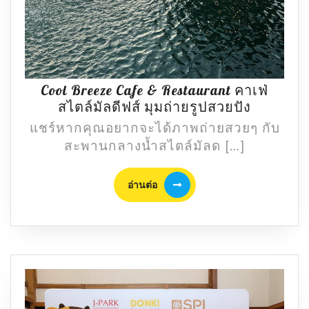
Cool Breeze Cafe & Restaurant คาเฟ่
Cool
สไตล์มัลดีฟส์ มุมถ่ายรูปสวยปัง
Breeze
แชร์หากคุณอยากจะได้ภาพถ่ายสวยๆ กับ
Cafe
สะพานกลางน้ำสไตล์มัลด […]
&
Restaura
อ่าน
อ่านต่อ
คาเฟ่
ต่อ
สไตล์
มัลดีฟ
ส์
มุม
ถ่าย
รูป
สวย