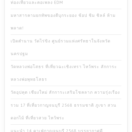
ท่องเที่ยวและคอเพลง EDM
มหาสารคามยกทัพของดีบุกระยอง ช้อป ชิม ชิลล์ ห้าม
พลาด!
เปิดตำนาน วัดไร่ขิง ศูนย์รวมแห่งศรัทธาในจังหวัด
นครปฐม
วัดหลวงพ่อโสธร ที่เที่ยวฉะเชิงเทรา ไหว้พระ สักการะ
หลวงพ่อพุทธโสธร
วัดอุปคุต เชียงใหม่ สักการะเสริมโชคลาภ ความรุ่งเรือง
รวม 17 ที่เที่ยวกาญจนบุรี 2568 ธรรมชาติ ภูเขา สวน
ดอกไม้ ที่เที่ยวสวย ไหว้พระ
แนะนำ 14 คาเฟ่กาญจนบุรี 2568 บรรยากาศดี