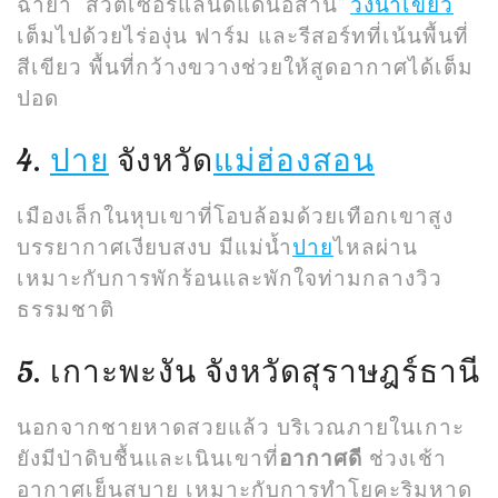
ฉายา “สวิตเซอร์แลนด์แดนอีสาน”
วังน้ำเขียว
เต็มไปด้วยไร่องุ่น ฟาร์ม และรีสอร์ทที่เน้นพื้นที่
สีเขียว พื้นที่กว้างขวางช่วยให้สูดอากาศได้เต็ม
ปอด
4.
ปาย
จังหวัด
แม่ฮ่องสอน
เมืองเล็กในหุบเขาที่โอบล้อมด้วยเทือกเขาสูง
บรรยากาศเงียบสงบ มีแม่น้ำ
ปาย
ไหลผ่าน
เหมาะกับการพักร้อนและพักใจท่ามกลางวิว
ธรรมชาติ
5. เกาะพะงัน จังหวัดสุราษฎร์ธานี
นอกจากชายหาดสวยแล้ว บริเวณภายในเกาะ
ยังมีป่าดิบชื้นและเนินเขาที่
อากาศดี
ช่วงเช้า
อากาศเย็นสบาย เหมาะกับการทำโยคะริมหาด