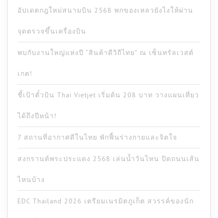
อัปเดตกฎใหม่สนามบิน 2568 พกของเหลวยังไงให้ผ่าน
จุดตรวจขึ้นเครื่องบิน
พบกับงานใหญ่แห่งปี “สินค้าดีวิถีไทย” ณ เซ็นทรัลเวสต์
เกต!
ชี้เป้าตั๋วบิน Thai Vietjet เริ่มต้น 208 บาท วางแผนเที่ยว
ได้ถึงปีหน้า!
7 สถานที่อากาศดีในไทย พักฟื้นร่างกายและจิตใจ
สงกรานต์พระประแดง 2568 เล่นน้ำวันไหน ปิดถนนเส้น
ไหนบ้าง
EDC Thailand 2026 เตรียมเนรมิตภูเก็ต สวรรค์ของนัก