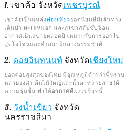
1. เขาค้อ จังหวัด
เพชรบูรณ์
เขาค้อเป็นแหล่ง
ท่องเที่ยว
ยอดนิยมที่มีเส้นทาง
เดินป่า ทะเลหมอก และภูเขาสลับซับซ้อน
อากาศเย็นสบายตลอดปี เหมาะกับการออกไป
สูดโอโซนและทำสมาธิกลางธรรมชาติ
2.
ดอยอินทนนท์
จังหวัด
เชียงใหม่
ยอดดอยสูงสุดของไทย มีอุณหภูมิต่ำกว่าพื้นราบ
หลายองศา ต้นไม้ใหญ่และน้ำตกหลายสายให้
ความชุ่มชื้น ทำให้
อากาศดี
และบริสุทธิ์
3.
วังน้ำเขียว
จังหวัด
นครราชสีมา