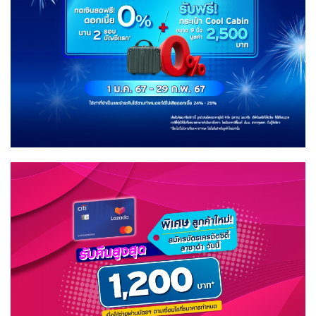
ใน
หน้า
ฝน