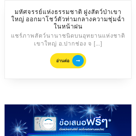
ออก
ที่
มหัศจรรย์แห่งธรรมชาติ ฝูงสัตว์ป่าเขา
เจ
ใหญ่ ออกมาโชว์ตัวท่ามกลางความชุ่มฉ่ำ
พาร์
มหัศจรรย์
ในหน้าฝน
ค
แห่ง
แชร์ภาพสัตว์นานาชนิดบนอุทยานแห่งชาติ
ศรีราชา
ธรรมชาติ
เขาใหญ่ อ.ปากช่อง จ […]
ฝูง
สัตว์
อ่าน
อ่านต่อ
ป่า
ต่อ
เขา
ใหญ่
ออก
มา
โชว์
ตัว
ท่ามกลาง
ความ
ชุ่ม
ฉ่ำ