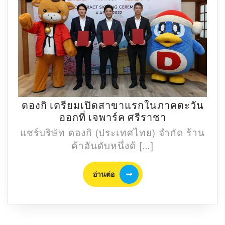
ปัง
ดองกิ เตรียมเปิดสาขาแรกในภาคตะวัน
ดอง
ออกที่ เจพาร์ค ศรีราชา
กิ
แชร์บริษัท ดองกิ (ประเทศไทย) จำกัด ร้าน
เตรียม
ค้าอันดับหนึ่งด้ […]
เปิด
สาขา
อ่าน
อ่านต่อ
แรก
ต่อ
ใน
ภาค
ตะวัน