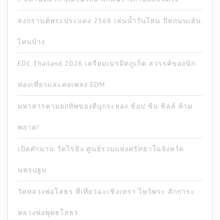
สงกรานต์พระประแดง 2568 เล่นน้ำวันไหน ปิดถนนเส้น
ไหนบ้าง
EDC Thailand 2026 เตรียมเนรมิตภูเก็ต สวรรค์ของนัก
ท่องเที่ยวและคอเพลง EDM
มหาสารคามยกทัพของดีบุกระยอง ช้อป ชิม ชิลล์ ห้าม
พลาด!
เปิดตำนาน วัดไร่ขิง ศูนย์รวมแห่งศรัทธาในจังหวัด
นครปฐม
วัดหลวงพ่อโสธร ที่เที่ยวฉะเชิงเทรา ไหว้พระ สักการะ
หลวงพ่อพุทธโสธร