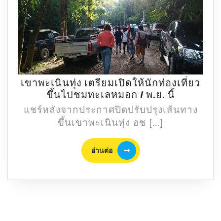
เชื่อ!
เขาพะเนินทุ่ง เตรียมเปิดให้นักท่องเที่ยว
เขา
ขึ้นไปชมทะเลหมอก 1 พ.ย. นี้
พะเนิน
แชร์หลังจากประกาศปิดปรับปรุงเส้นทาง
ทุ่ง
ขึ้นเขาพะเนินทุ่ง อช […]
เตรียม
เปิด
อ่าน
อ่านต่อ
ให้
ต่อ
นัก
ท่อง
เที่ยว
ขึ้น
ไป