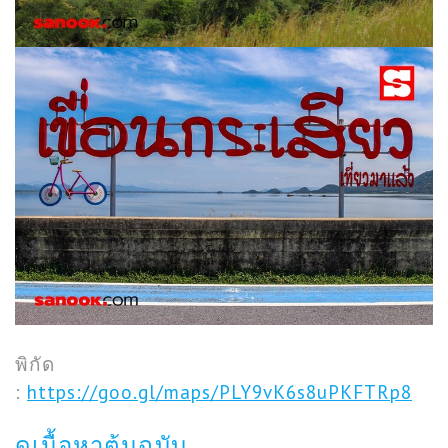
พิกัด
:
https://goo.gl/maps/PLY9vK6s8uPKFTRp8
ดูเนื้อหาต้นฉบับ