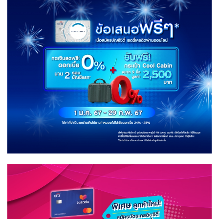
ชม
ทะเล
หมอก
1
พ.ย.
นี้