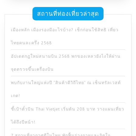
สถานที่ท่องเที่ยวล่าสุด
เมืองหลัก เมืองรองมีอะไรบ้าง? เช็กก่อนใช้สิทธิ เที่ยว
ไทยคนละครึ่ง 2568
อัปเดตกฎใหม่สนามบิน 2568 พกของเหลวยังไงให้ผ่าน
จุดตรวจขึ้นเครื่องบิน
พบกับงานใหญ่แห่งปี “สินค้าดีวิถีไทย” ณ เซ็นทรัลเวสต์
เกต!
ชี้เป้าตั๋วบิน Thai Vietjet เริ่มต้น 208 บาท วางแผนเที่ยว
ได้ถึงปีหน้า!
7 สถานที่อากาศดีในไทย พักฟื้นร่างกายและจิตใจ