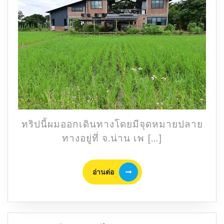
นัน
ตรา
คีรี
มิตร
ใหม่
ใน
เส้น
ทาง
แพร่-
น่าน
ทริปนี้ผมออกเดินทางโดยมีจุดหมายปลาย
ทางอยู่ที่ จ.น่าน เพ […]
อ่าน
อ่านต่อ
ต่อ