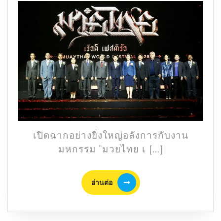
ฉาก
ครึ่ง
Muaythai
2568
World
Festival
2025
จัด
เต็ม
กิจกรรม
มวยไทย
ณ
สยาม
พา
เปิดฉากอย่างยิ่งใหญ่อลังการกับงาน
รา
มหกรรม “มวยไทย เ […]
กอน
5-
9
อ่าน
อ่านต่อ
ต่อ
ก.พ.
68
นี้