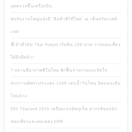
จุดตรวจขึ้นเครื่องบิน
พบกับงานใหญ่แห่งปี “สินค้าดีวิถีไทย” ณ เซ็นทรัลเวสต์
เกต!
ชี้เป้าตั๋วบิน Thai Vietjet เริ่มต้น 208 บาท วางแผนเที่ยว
ได้ถึงปีหน้า!
7 สถานที่อากาศดีในไทย พักฟื้นร่างกายและจิตใจ
สงกรานต์พระประแดง 2568 เล่นน้ำวันไหน ปิดถนนเส้น
ไหนบ้าง
EDC Thailand 2026 เตรียมเนรมิตภูเก็ต สวรรค์ของนัก
ท่องเที่ยวและคอเพลง EDM