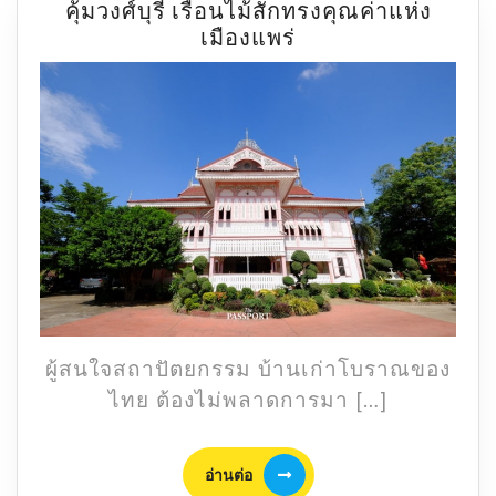
คุ้มวงศ์บุรี เรือนไม้สักทรงคุณค่าแห่ง
คุ้ม
เมืองแพร่
วงศ์
บุรี
เรือน
ไม้
สัก
ทรง
คุณค่า
แห่ง
เมือง
แพร่
ผู้สนใจสถาปัตยกรรม บ้านเก่าโบราณของ
ไทย ต้องไม่พลาดการมา […]
อ่าน
อ่านต่อ
ต่อ