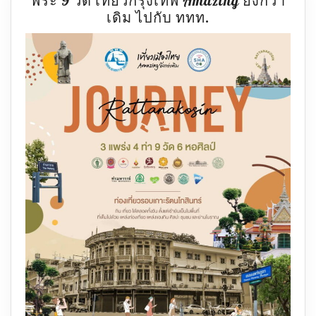
พระ 9 วัด เที่ยวกรุงเทพ Amazing ยิ่งกว่า
เที่ยว
เดิม ไปกับ ททท.
3
แพร่ง
เดิน
4
ท่า
ชม
6
หอ
ศิลป์
ไหว้
พระ
9
วัด
เที่ยว
กรุงเทพ
Amazing
ยิ่ง