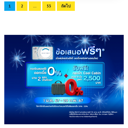
Posts
1
2
…
53
ถัดไป
pagination