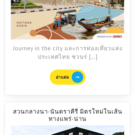
กว่า
เดิม
ไป
กับ
ททท.
Journey in the city และการท่องเที่ยวแห่ง
ประเทศไทย ชวนร่ […]
อ่าน
อ่านต่อ
ต่อ
สวนกลางนา-นันตราคีรี มิตรใหม่ในเส้น
สวน
ทางแพร่-น่าน
กลาง
นา-