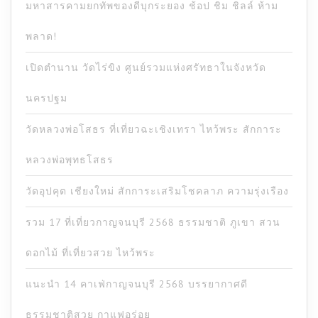
มหาสารคามยกทัพของดีบุกระยอง ช้อป ชิม ชิลล์ ห้าม
พลาด!
เปิดตำนาน วัดไร่ขิง ศูนย์รวมแห่งศรัทธาในจังหวัด
นครปฐม
วัดหลวงพ่อโสธร ที่เที่ยวฉะเชิงเทรา ไหว้พระ สักการะ
หลวงพ่อพุทธโสธร
วัดอุปคุต เชียงใหม่ สักการะเสริมโชคลาภ ความรุ่งเรือง
รวม 17 ที่เที่ยวกาญจนบุรี 2568 ธรรมชาติ ภูเขา สวน
ดอกไม้ ที่เที่ยวสวย ไหว้พระ
แนะนำ 14 คาเฟ่กาญจนบุรี 2568 บรรยากาศดี
ธรรมชาติสวย กาแฟอร่อย