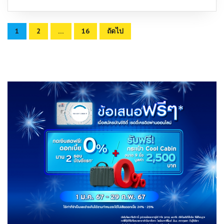
Posts
1
2
…
16
ถัดไป
pagination