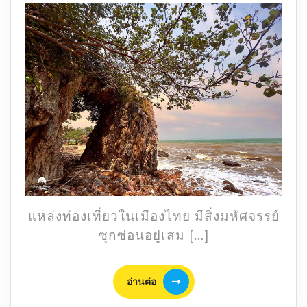
มหาสมุทร
ชุมพร
มุม
อัน
ซีน
ที่
แทบ
จะ
ไม่มี
คน
รู้จัก
มา
ก่อน!
แหล่งท่องเที่ยวในเมืองไทย มีสิ่งมหัศจรรย์
ซุกซ่อนอยู่เสม […]
อ่าน
อ่านต่อ
ต่อ