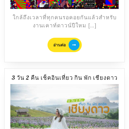
งาน
ปี
เคา
ใหม่
ท์
ใกล้ถึงเวลาที่ทุกคนรอคอยกันแล้วสำหรับ
ดาวน์
งานเคาท์ดาวน์ปีใหม […]
2023
สุด
อ่าน
ทุก
อ่านต่อ
ต่อ
ที่
จัด
เต็ม
ทุก
3
3 วัน 2 คืน เช็คอินเที่ยว กิน พัก เชียงดาว
งาน
วัน
2
คืน
เช็ค
อิน
เที่ย
กิน