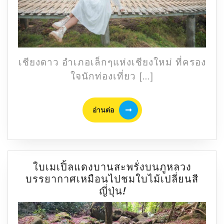
พัก
เชี
เชียงดาว อำเภอเล็กๆแห่งเชียงใหม่ ที่ครอง
ใจนักท่องเที่ยว […]
อ่าน
อ่านต่อ
ต่อ
ใบเมเปิ้ลแดงบานสะพรั่งบนภูหลวง
บรรยากาศเหมือนไปชมใบไม้เปลี่ยนสี
ใบ
ญี่ปุ่น!
เม
เปิ้ล