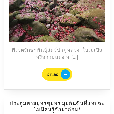
แดง
บาน
สะพรั่ง
บน
ภู
หลวง
บรรยากาศ
เหมือน
ไป
ที่เขตรักษาพันธุ์สัตว์ป่าภูหลวง ใบเมเปิล
ชม
หรือก่วมแดง ห […]
ใบไม้
เปลี่ยน
อ่าน
สี
อ่านต่อ
ต่อ
ญี่ปุ่น!
ประตูมหาสมุทรชุมพร มุมอันซีนที่แทบจะ
ประตู
ไม่มีคนรู้จักมาก่อน!