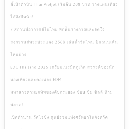
ชี้เป้าตั๋วบิน Thai Vietjet เริ่มต้น 208 บาท วางแผนเที่ยว
ได้ถึงปีหน้า!
7 สถานที่อากาศดีในไทย พักฟื้นร่างกายและจิตใจ
สงกรานต์พระประแดง 2568 เล่นน้ำวันไหน ปิดถนนเส้น
ไหนบ้าง
EDC Thailand 2026 เตรียมเนรมิตภูเก็ต สวรรค์ของนัก
ท่องเที่ยวและคอเพลง EDM
มหาสารคามยกทัพของดีบุกระยอง ช้อป ชิม ชิลล์ ห้าม
พลาด!
เปิดตำนาน วัดไร่ขิง ศูนย์รวมแห่งศรัทธาในจังหวัด