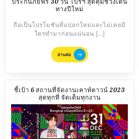
ประกันภัยฟรี 30 วัน โปรฯ สุดคุ้มช่วงเดิน
ซื้อ
ทางปีใหม่
สินค้า
Cafe
ถือเป็นโปรโมชันที่แปลกใหม่และไม่เคยมี
Amazon
ใครทำมาก่อนแน่นอน […]
ทุก
ราคา
อ่าน
รับ
อ่านต่อ
ต่อ
ประกัน
ภัย
ฟรี
30
ชี้เป้า 6 สถานที่จัดงานเคาท์ดาวน์ 2023
วัน
ชี้
สุดทุกที่ จัดเต็มทุกงาน
โปรฯ
เป้า
สุด
6
คุ้ม
สถาน
ช่วง
ที่
เดิน
จัด
ทาง