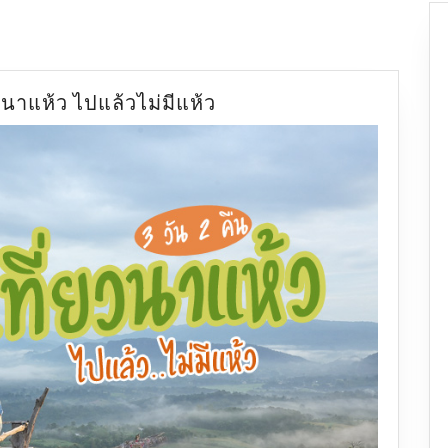
3
ยวนาแห้ว ไปแล้วไม่มีแห้ว
วัน
2
คืน
เที่ยว
นาแห้ว
ไป
แล้ว
ไม่มี
แห้ว