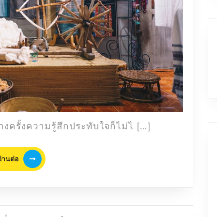
ที่สุด
ของ
เชียงราย
ความ
แตก
ต่าง
ที่
งดงาม
งครั้งความรู้สึกประทับใจก็ไม่ไ […]
อ่าน
อ่านต่อ
ต่อ