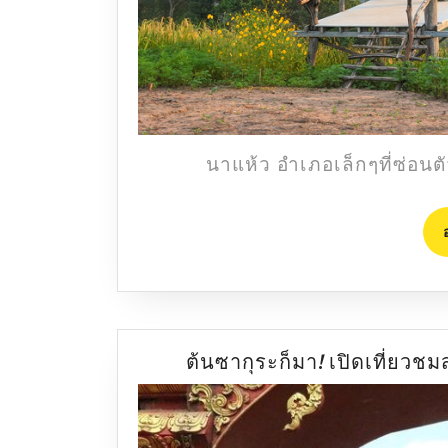
นาแห้ว อำเภอเล็กๆที่ซ่อนต
ต้นซากุระก็มา! เปิดเที่ยวช