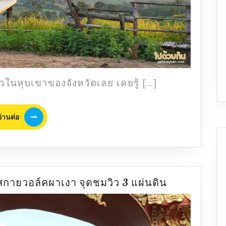
ัวในหุบเขาของจังหวัดเลย เคยรู้ […]
อ่าน
อ่านต่อ
ต่อ
ต้น
มสกายวอล์คผาเงา จุดชมวิว 3 แผ่นดิน
ซากุระ
ก็มา!
เปิด