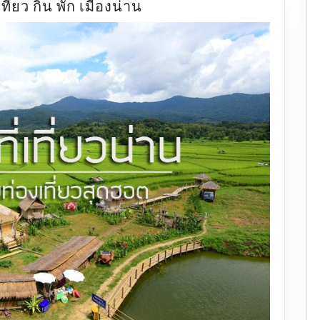
40
ที่ยว กิน พัก เมืองน่าน
จุด
เช็ค
อิน
เที่ยว
กิน
พัก
เมือง
น่าน