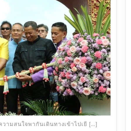
เที่ยว
ชม
สกา
ย
วอล์ค
ผา
เงา
จุด
ชม
วิว
3
แผ่น
ดิน
ความสนใจพากันเดินทางเข้าไปเยี […]