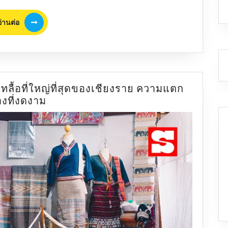
อ่าน
อ่านต่อ
ต่อ
ไทลื้อที่ใหญ่ที่สุดของเชียงราย ความแตก
รีวิว
างที่งดงาม
เที่ยว
บ้าน
ศรี
ดอน
ชัย
ชุมชน
ไท
ลื้อ
ที่
ใหญ่