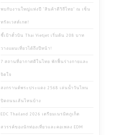
พบกับงานใหญ่แห่งปี “สินค้าดีวิถีไทย” ณ เซ็น
ทรัลเวสต์เกต!
ชี้เป้าตั๋วบิน Thai Vietjet เริ่มต้น 208 บาท
วางแผนเที่ยวได้ถึงปีหน้า!
7 สถานที่อากาศดีในไทย พักฟื้นร่างกายและ
จิตใจ
สงกรานต์พระประแดง 2568 เล่นน้ำวันไหน
ปิดถนนเส้นไหนบ้าง
EDC Thailand 2026 เตรียมเนรมิตภูเก็ต
สวรรค์ของนักท่องเที่ยวและคอเพลง EDM