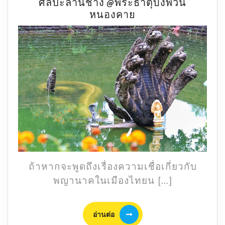
ศิลปะล้านช้าง @พระธาตุบังพวน
สระ
หนองคาย
มุ
จลิ
นทร์
สระ
น้ำ
พญานาค
ศักดิ์สิทธิ์
ศิลปะ
ล้าน
ช้าง
@พระ
ธาตุ
ถ้าหากจะพูดถึงเรื่องความเชื่อเกี่ยวกับ
บัง
พญานาคในเมืองไทยน […]
พวน
หนองคาย
อ่าน
อ่านต่อ
ต่อ