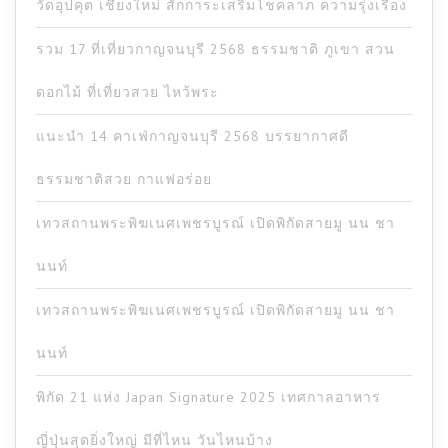
วัดอุปคุต เชียงใหม่ สักการะเสริมโชคลาภ ความรุ่งเรือง
รวม 17 ที่เที่ยวกาญจนบุรี 2568 ธรรมชาติ ภูเขา สวน
ดอกไม้ ที่เที่ยวสวย ไหว้พระ
แนะนำ 14 คาเฟ่กาญจนบุรี 2568 บรรยากาศดี
ธรรมชาติสวย กาแฟอร่อย
เทวสถานพระพิฆเนศเพชรบูรณ์ เปิดพิกัดสายมู นน ชา
นนท์
เทวสถานพระพิฆเนศเพชรบูรณ์ เปิดพิกัดสายมู นน ชา
นนท์
พิกัด 21 แห่ง Japan Signature 2025 เทศกาลอาหาร
ญี่ปุ่นสุดยิ่งใหญ่ มีที่ไหน วันไหนบ้าง