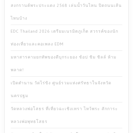
สงกรานต์พระประแดง 2568 เล่นน้ำวันไหน ปิดถนนเส้น
ไหนบ้าง
EDC Thailand 2026 เตรียมเนรมิตภูเก็ต สวรรค์ของนัก
ท่องเที่ยวและคอเพลง EDM
มหาสารคามยกทัพของดีบุกระยอง ช้อป ชิม ชิลล์ ห้าม
พลาด!
เปิดตำนาน วัดไร่ขิง ศูนย์รวมแห่งศรัทธาในจังหวัด
นครปฐม
วัดหลวงพ่อโสธร ที่เที่ยวฉะเชิงเทรา ไหว้พระ สักการะ
หลวงพ่อพุทธโสธร