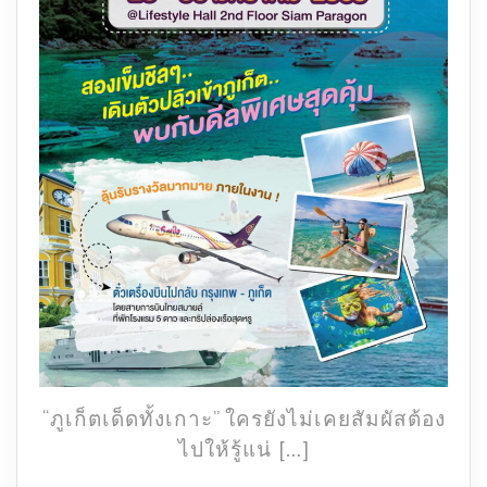
ของ
ภูเก็ต
@
สยาม
พา
รา
กอน
28
-30
ม.ค.
นี้
“ภูเก็ตเด็ดทั้งเกาะ” ใครยังไม่เคยสัมผัสต้อง
ไปให้รู้แน่ […]