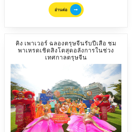
อ่าน
อ่านต่อ
ต่อ
คิง เพาเวอร์ ฉลองตรุษจีนรับปีเสือ ชม
พาเหรดเชิดสิงโตสุดอลังการในช่วง
คิง
เทศกาลตรุษจีน
เพา
เวอร์
ฉลอง
ตรุษ
จีน
รับ
ปี
เสือ
ชม
พาเหรด