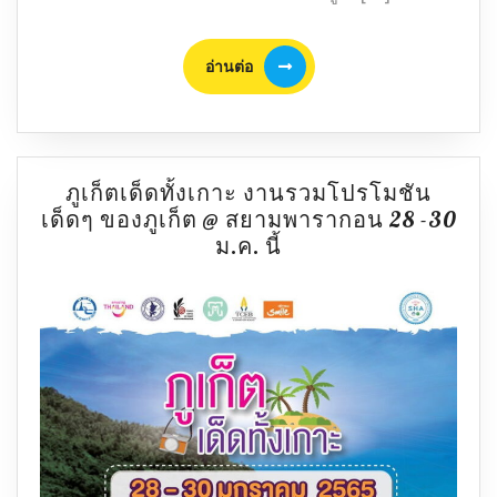
ป่อ
เต็ก
ตึ๊ง
อ่าน
อ่านต่อ
ต่อ
ภูเก็ตเด็ดทั้งเกาะ งานรวมโปรโมชัน
เด็ดๆ ของภูเก็ต @ สยามพารากอน 28 -30
ภูเก็ต
ม.ค. นี้
เด็ด
ทั้ง
เกาะ
งาน
รวม
โปร
โม
ชัน
เด็ดๆ