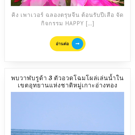
เชิด
สิงโต
คิง เพาเวอร์ ฉลองตรุษจีน ต้อนรับปีเสือ จัด
สุด
กิจกรรม HAPPY […]
อลังการ
ใน
ช่วง
อ่าน
อ่านต่อ
เทศกาล
ต่อ
ตรุษ
จีน
พบวาฬบรูด้า 3 ตัวอวดโฉมโผล่เล่นน้ำใน
พบ
เขตอุทยานแห่งชาติหมู่เกาะอ่างทอง
วาฬ
บรูด้า
3
ตัว
อวด
โฉม