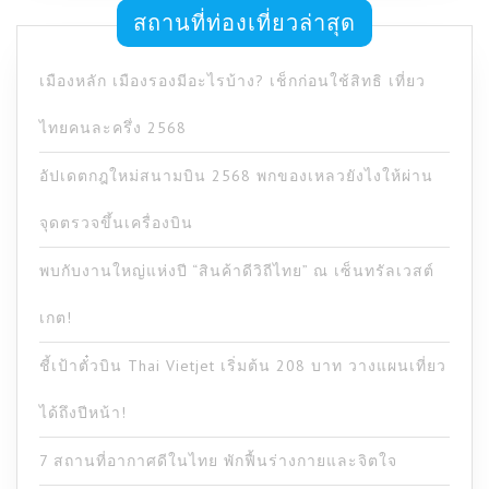
สถานที่ท่องเที่ยวล่าสุด
เมืองหลัก เมืองรองมีอะไรบ้าง? เช็กก่อนใช้สิทธิ เที่ยว
ไทยคนละครึ่ง 2568
อัปเดตกฎใหม่สนามบิน 2568 พกของเหลวยังไงให้ผ่าน
จุดตรวจขึ้นเครื่องบิน
พบกับงานใหญ่แห่งปี “สินค้าดีวิถีไทย” ณ เซ็นทรัลเวสต์
เกต!
ชี้เป้าตั๋วบิน Thai Vietjet เริ่มต้น 208 บาท วางแผนเที่ยว
ได้ถึงปีหน้า!
7 สถานที่อากาศดีในไทย พักฟื้นร่างกายและจิตใจ