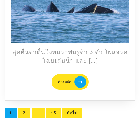
โผล่
เล่น
น้ำ
ใน
เขต
อุทยา
แห่ง
สุดตื่นตาตื่นใจพบวาฬบรูด้า 3 ตัว โผล่อวด
ชาติ
หมู่
โฉมเล่นน้ำ และ […]
เกาะ
อ่างท
อ่าน
อ่านต่อ
ต่อ
Posts
1
2
…
15
ถัดไป
pagination