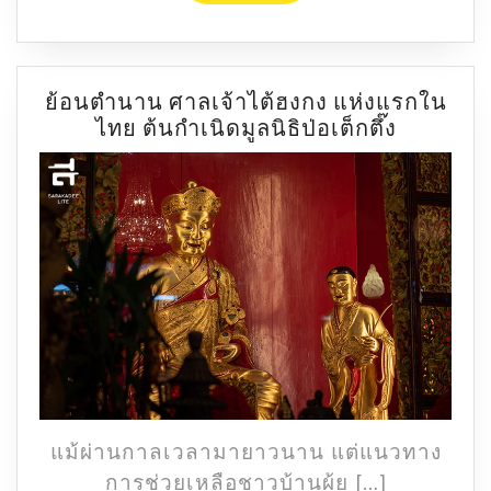
ย้อนตำนาน ศาลเจ้าไต้ฮงกง แห่งแรกใน
ย้อน
ไทย ต้นกำเนิดมูลนิธิป่อเต็กตึ๊ง
ตำนาน
ศาล
เจ้า
ไต้
ฮงกง
แห่ง
แรก
ใน
ไทย
ต้น
กำเนิด
มูล
แม้ผ่านกาลเวลามายาวนาน แต่แนวทาง
นิธิ
การช่วยเหลือชาวบ้านผู้ย […]