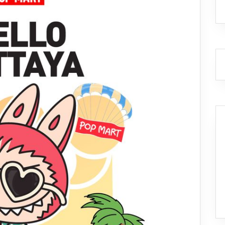
MART
เปิด
ตัว
Pop-
up
Store
–
Hello
Pataya
พัทยา
สาขา
แรก
ใน
ต่าง
จังหวัด