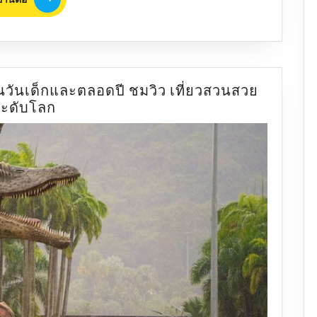
ต่อ
นวันเด็กและตลอดปี ชมวิว เที่ยวสวนสวย
สวน
ระดับโลก
นงนุช
พัทยา
พา
ลูก
เข้า
ฟรี
ใน
วัน
เด็ก
และ
ตลอด
ปี