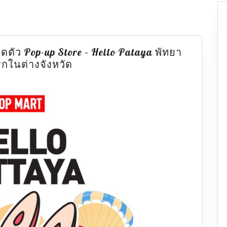
ัว Pop-up Store – Hello Pataya พัทยา
ไฮไลท์
กในต่างจังหวัด
ห้าม
พลาด
POP
MART
เปิด
ตัว
Pop-
up
Store
–
Hello
Pataya
พัทยา