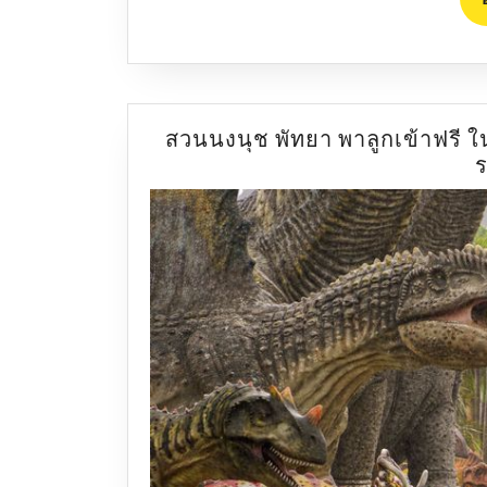
สวนนงนุช พัทยา พาลูกเข้าฟรี ใ