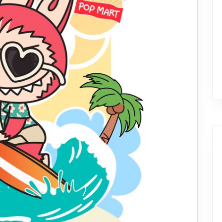
สาขา
แรก
ใน
ต่าง
จังหวัด