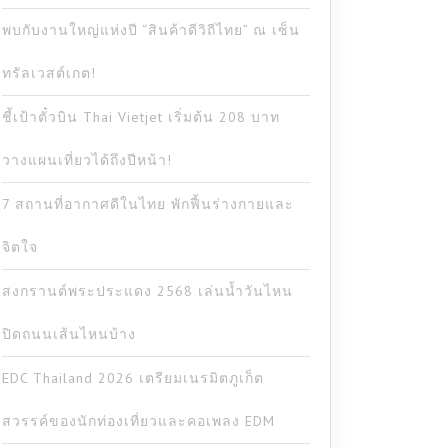
พบกับงานใหญ่แห่งปี “สินค้าดีวิถีไทย” ณ เซ็น
ทรัลเวสต์เกต!
ชี้เป้าตั๋วบิน Thai Vietjet เริ่มต้น 208 บาท
วางแผนเที่ยวได้ถึงปีหน้า!
7 สถานที่อากาศดีในไทย พักฟื้นร่างกายและ
จิตใจ
สงกรานต์พระประแดง 2568 เล่นน้ำวันไหน
ปิดถนนเส้นไหนบ้าง
EDC Thailand 2026 เตรียมเนรมิตภูเก็ต
สวรรค์ของนักท่องเที่ยวและคอเพลง EDM