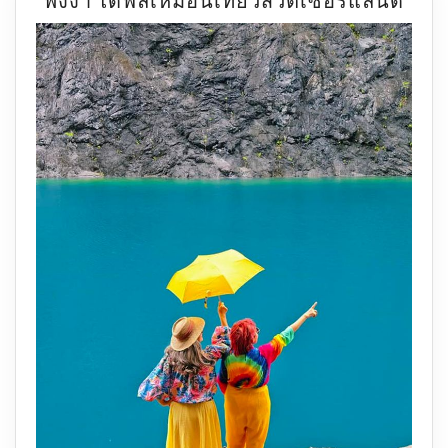
พังงา ได้ฟีลเหมือนเที่ยวสวิตเซอร์แลนด์
หิน
เก่า
ถ้ำ
ทอง
มุม
อัน
ซีน
เมือ
พังง
ได้
ฟีล
เห
มือ
น
เที่ย
ส
วิต
เซอร