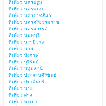
ที่เที่ยว นครปฐม
ที่เที่ยว นครพนม
ที่เที่ยว นครราชสีมา
ที่เที่ยว นครศรีธรรมราช
ที่เที่ยว นครสวรรค์
ที่เที่ยว นนทบุรี
ที่เที่ยว นราธิวาส
ที่เที่ยว น่าน
ที่เที่ยว บึงกาฬ
ที่เที่ยว บุรีรัมย์
ที่เที่ยว ปทุมธานี
ที่เที่ยว ประจวบคีรีขันธ์
ที่เที่ยว ปราจีนบุรี
ที่เที่ยว ปาย
ที่เที่ยว ฝาง
ที่เที่ยว พะเยา