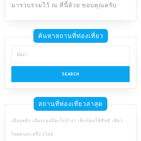
มารวบรวมไว้ ณ ที่นี้ด้วย ขอบคุณครับ
ค้นหาสถานที่ท่องเที่ยว
Search
for:
สถานที่ท่องเที่ยวล่าสุด
เมืองหลัก เมืองรองมีอะไรบ้าง? เช็กก่อนใช้สิทธิ เที่ยว
ไทยคนละครึ่ง 2568