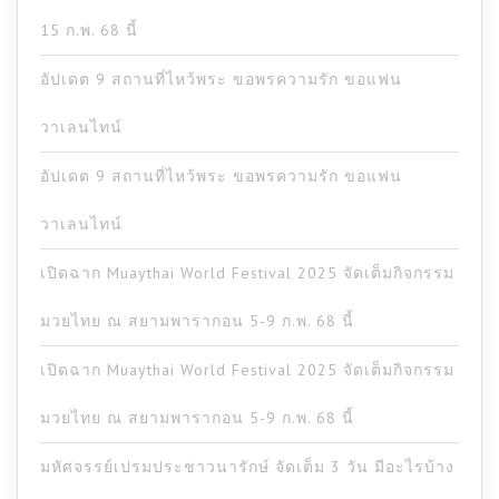
15 ก.พ. 68 นี้
อัปเดต 9 สถานที่ไหว้พระ ขอพรความรัก ขอแฟน
วาเลนไทน์
อัปเดต 9 สถานที่ไหว้พระ ขอพรความรัก ขอแฟน
วาเลนไทน์
เปิดฉาก Muaythai World Festival 2025 จัดเต็มกิจกรรม
มวยไทย ณ สยามพารากอน 5-9 ก.พ. 68 นี้
เปิดฉาก Muaythai World Festival 2025 จัดเต็มกิจกรรม
มวยไทย ณ สยามพารากอน 5-9 ก.พ. 68 นี้
มหัศจรรย์เปรมประชาวนารักษ์ จัดเต็ม 3 วัน มีอะไรบ้าง