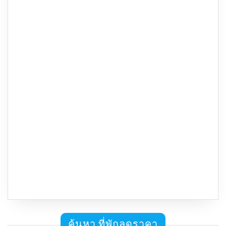
ค้นหา ที่พักลดราคา