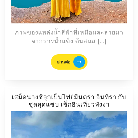
แลนด
ภาพของแหล่งน้ำสีฟ้าที่เหมือนละลายมา
จากธารน้ำแข็ง ต้นสนส […]
อ่าน
อ่านต่อ
ต่อ
เสม็ดนางชีลุกเป็นไฟ! มีนตรา อินทิรา กับ
เสม็ด
ชุดสุดแซ่บ เช็กอินเที่ยวพังงา
นางชี
ลุก
เป็น
ไฟ!