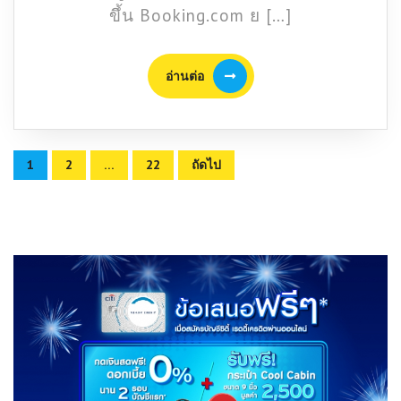
สุด
ขึ้น Booking.com ย […]
ยอด
เมือง
อ่าน
ต้อนรับ
อ่านต่อ
ต่อ
นัก
ท่อง
เที่ยว
Posts
ดี
1
2
…
22
ถัดไป
ที่สุด
pagination
ใน
ไทย