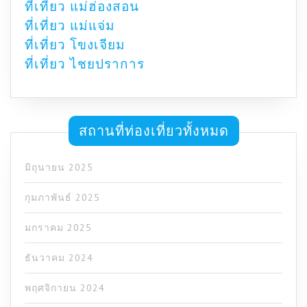
ที่เที่ยว แม่ฮ่องสอน
ที่เที่ยว แม่แจ่ม
ที่เที่ยว โขงเจียม
ที่เที่ยว ไชยปราการ
สถานที่ท่องเที่ยวทั้งหมด
มิถุนายน 2025
กุมภาพันธ์ 2025
มกราคม 2025
ธันวาคม 2024
พฤศจิกายน 2024