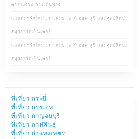
ตารางงาน การเดินทาง
แลนด์มาร์กใหม่ เกาะสมุย เฮาส์ ออฟ ลูซี และศูนย์ศิลปะ
สมุยอาร์ตเซ็นเตอร์
แลนด์มาร์กใหม่ เกาะสมุย เฮาส์ ออฟ ลูซี และศูนย์ศิลปะ
สมุยอาร์ตเซ็นเตอร์
ที่เที่ยว กระบี่
ที่เที่ยว กรุงเทพ
ที่เที่ยว กาญจนบุรี
ที่เที่ยว กาฬสินธุ์
ที่เที่ยว กำแพงเพชร