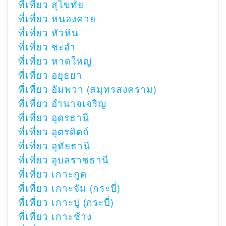
ที่เที่ยว สุโขทัย
ที่เที่ยว หนองคาย
ที่เที่ยว หัวหิน
ที่เที่ยว ชะอำ
ที่เที่ยว หาดใหญ่
ที่เที่ยว อยุธยา
ที่เที่ยว อัมพวา (สมุทรสงคราม)
ที่เที่ยว อำนาจเจริญ
ที่เที่ยว อุดรธานี
ที่เที่ยว อุตรดิตถ์
ที่เที่ยว อุทัยธานี
ที่เที่ยว อุบลราชธานี
ที่เที่ยว เกาะกูด
ที่เที่ยว เกาะจัม (กระบี่)
ที่เที่ยว เกาะปู (กระบี่)
ที่เที่ยว เกาะช้าง