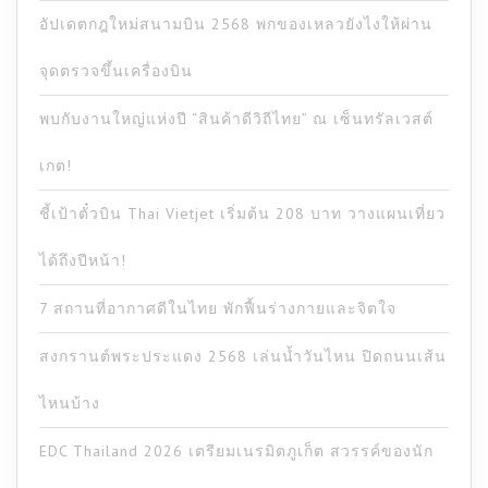
อัปเดตกฎใหม่สนามบิน 2568 พกของเหลวยังไงให้ผ่าน
จุดตรวจขึ้นเครื่องบิน
พบกับงานใหญ่แห่งปี “สินค้าดีวิถีไทย” ณ เซ็นทรัลเวสต์
เกต!
ชี้เป้าตั๋วบิน Thai Vietjet เริ่มต้น 208 บาท วางแผนเที่ยว
ได้ถึงปีหน้า!
7 สถานที่อากาศดีในไทย พักฟื้นร่างกายและจิตใจ
สงกรานต์พระประแดง 2568 เล่นน้ำวันไหน ปิดถนนเส้น
ไหนบ้าง
EDC Thailand 2026 เตรียมเนรมิตภูเก็ต สวรรค์ของนัก