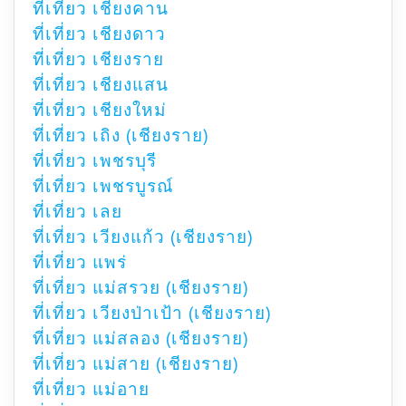
ที่เที่ยว เชียงคาน
ที่เที่ยว เชียงดาว
ที่เที่ยว เชียงราย
ที่เที่ยว เชียงแสน
ที่เที่ยว เชียงใหม่
ที่เที่ยว เถิง (เชียงราย)
ที่เที่ยว เพชรบุรี
ที่เที่ยว เพชรบูรณ์
ที่เที่ยว เลย
ที่เที่ยว เวียงแก้ว (เชียงราย)
ที่เที่ยว แพร่
ที่เที่ยว แม่สรวย (เชียงราย)
ที่เที่ยว เวียงป่าเป้า (เชียงราย)
ที่เที่ยว แม่สลอง (เชียงราย)
ที่เที่ยว แม่สาย (เชียงราย)
ที่เที่ยว แม่อาย