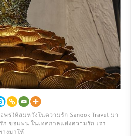
อพรให้สมหวังในความรัก Sanook Travel มา
มรัก ขอแฟน ในเทศกาลแห่งความรัก เรา
ทางมาให้