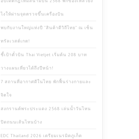
อัปเดตกฎใหม่สนามบิน 2568 พกของเหลวยัง
ไงให้ผ่านจุดตรวจขึ้นเครื่องบิน
พบกับงานใหญ่แห่งปี “สินค้าดีวิถีไทย” ณ เซ็น
ทรัลเวสต์เกต!
ชี้เป้าตั๋วบิน Thai Vietjet เริ่มต้น 208 บาท
วางแผนเที่ยวได้ถึงปีหน้า!
7 สถานที่อากาศดีในไทย พักฟื้นร่างกายและ
จิตใจ
สงกรานต์พระประแดง 2568 เล่นน้ำวันไหน
ปิดถนนเส้นไหนบ้าง
EDC Thailand 2026 เตรียมเนรมิตภูเก็ต