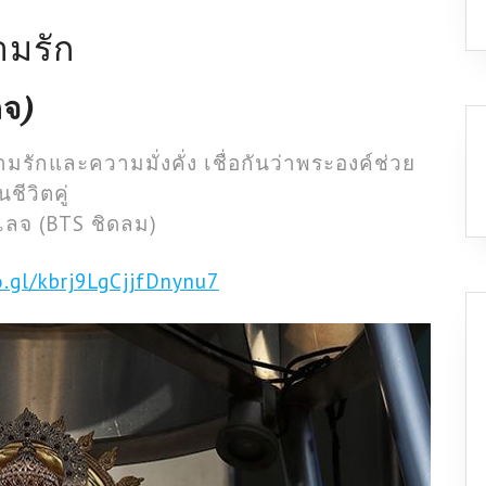
ามรัก
ลจ)
มรักและความมั่งคั่ง เชื่อกันว่าพระองค์ช่วย
ีวิตคู่
ลเลจ (BTS ชิดลม)
o.gl/kbrj9LgCjjfDnynu7