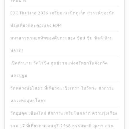
ไหนบ้าง
EDC Thailand 2026 เตรียมเนรมิตภูเก็ต สวรรค์ของนัก
ท่องเที่ยวและคอเพลง EDM
มหาสารคามยกทัพของดีบุกระยอง ช้อป ชิม ชิลล์ ห้าม
พลาด!
เปิดตำนาน วัดไร่ขิง ศูนย์รวมแห่งศรัทธาในจังหวัด
นครปฐม
วัดหลวงพ่อโสธร ที่เที่ยวฉะเชิงเทรา ไหว้พระ สักการะ
หลวงพ่อพุทธโสธร
วัดอุปคุต เชียงใหม่ สักการะเสริมโชคลาภ ความรุ่งเรือง
รวม 17 ที่เที่ยวกาญจนบุรี 2568 ธรรมชาติ ภูเขา สวน