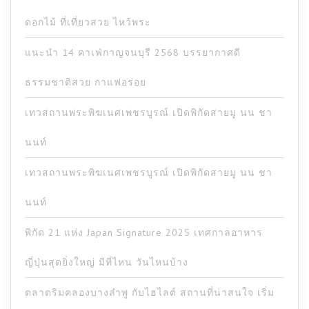
ดอกไม้ ที่เที่ยวสวย ไหว้พระ
แนะนำ 14 คาเฟ่กาญจนบุรี 2568 บรรยากาศดี
ธรรมชาติสวย กาแฟอร่อย
เทวสถานพระพิฆเนศเพชรบูรณ์ เปิดพิกัดสายมู นน ชา
นนท์
เทวสถานพระพิฆเนศเพชรบูรณ์ เปิดพิกัดสายมู นน ชา
นนท์
พิกัด 21 แห่ง Japan Signature 2025 เทศกาลอาหาร
ญี่ปุ่นสุดยิ่งใหญ่ มีที่ไหน วันไหนบ้าง
ตลาดริมคลองบางลำพู กับไฮไลต์ สถานที่น่าสนใจ เริ่ม