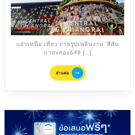
“งาน
สีสัน
กาสะ
ลอง”
เชียงราย
แอ่วเหนือ เที่ยว ถ่ายรูปเพลินงาน “สีสัน
กาสะลอง&#8 […]
อ่าน
อ่านต่อ
ต่อ