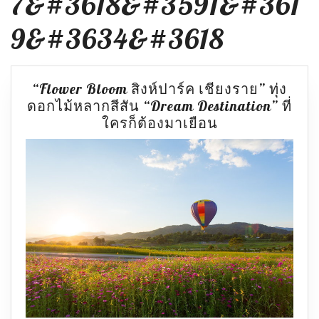
7&#3618&#3591&#361
9&#3634&#3618
“Flower Bloom สิงห์ปาร์ค เชียงราย” ทุ่ง
ดอกไม้หลากสีสัน “Dream Destination” ที่
“Flower
ใครก็ต้องมาเยือน
Bloom
สิงห์
ปาร์ค
เชียงราย”
ทุ่ง
ดอกไม้
หลาก
สีสัน
“Dream
Destination”
ที่