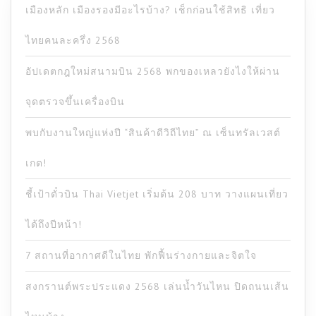
เมืองหลัก เมืองรองมีอะไรบ้าง? เช็กก่อนใช้สิทธิ เที่ยว
ไทยคนละครึ่ง 2568
อัปเดตกฎใหม่สนามบิน 2568 พกของเหลวยังไงให้ผ่าน
จุดตรวจขึ้นเครื่องบิน
พบกับงานใหญ่แห่งปี “สินค้าดีวิถีไทย” ณ เซ็นทรัลเวสต์
เกต!
ชี้เป้าตั๋วบิน Thai Vietjet เริ่มต้น 208 บาท วางแผนเที่ยว
ได้ถึงปีหน้า!
7 สถานที่อากาศดีในไทย พักฟื้นร่างกายและจิตใจ
สงกรานต์พระประแดง 2568 เล่นน้ำวันไหน ปิดถนนเส้น