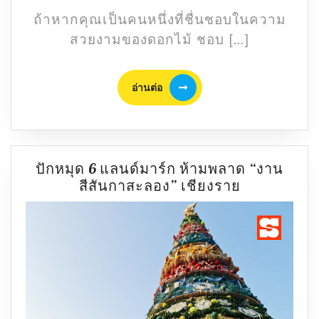
ใคร
ถ้าหากคุณเป็นคนหนึ่งที่ชื่นชอบในความ
ก็
สวยงามของดอกไม้ ชอบ […]
ต้อง
มา
เยือน
อ่าน
อ่านต่อ
ต่อ
ปักหมุด 6 แลนด์มาร์ก ห้ามพลาด “งาน
ปัก
สีสันกาสะลอง” เชียงราย
หมุด
6
แลนด์
มาร์
ก
ห้าม
พลาด