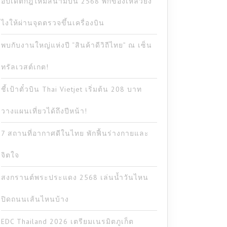
อัปเดตกฎใหม่สนามบิน 2568 พกของเหลวยัง
ไงให้ผ่านจุดตรวจขึ้นเครื่องบิน
พบกับงานใหญ่แห่งปี “สินค้าดีวิถีไทย” ณ เซ็น
ทรัลเวสต์เกต!
ชี้เป้าตั๋วบิน Thai Vietjet เริ่มต้น 208 บาท
วางแผนเที่ยวได้ถึงปีหน้า!
7 สถานที่อากาศดีในไทย พักฟื้นร่างกายและ
จิตใจ
สงกรานต์พระประแดง 2568 เล่นน้ำวันไหน
ปิดถนนเส้นไหนบ้าง
EDC Thailand 2026 เตรียมเนรมิตภูเก็ต