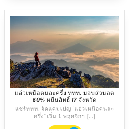
ระนอง
ที่
ต้อง
ไม่
พลาด
แอ่วเหนือคนละครึ่ง ททท. มอบส่วนลด
แอ่ว
50% หมื่นสิทธิ์ 17 จังหวัด
เหนือ
แชร์ททท. จัดแคมเปญ “แอ่วเหนือคนละ
คนละ
ครึ่ง” เริ่ม 1 พฤศจิกา […]
ครึ่ง
ททท.