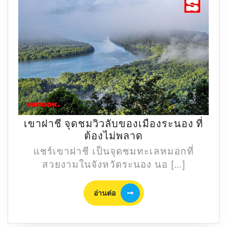
เขาฝาชี จุดชมวิวลับของเมืองระนอง ที่
เขา
ต้องไม่พลาด
ฝาชี
แชร์เขาฝาชี เป็นจุดชมทะเลหมอกที่
จุด
สวยงามในจังหวัดระนอง นอ […]
ชม
วิว
อ่าน
อ่านต่อ
ลับ
ต่อ
ของ
เมือง