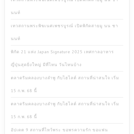
นนท์
เทวสถานพระพิฆเนศเพชรบูรณ์ เปิดพิกัดสายมู นน ชา
นนท์
พิกัด 21 แห่ง Japan Signature 2025 เทศกาลอาหาร
ญี่ปุ่นสุดยิ่งใหญ่ มีที่ไหน วันไหนบ้าง
ตลาดริมคลองบางลำพู กับไฮไลต์ สถานที่น่าสนใจ เริ่ม
15 ก.พ. 68 นี้
ตลาดริมคลองบางลำพู กับไฮไลต์ สถานที่น่าสนใจ เริ่ม
15 ก.พ. 68 นี้
อัปเดต 9 สถานที่ไหว้พระ ขอพรความรัก ขอแฟน