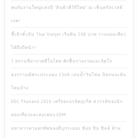
พบกับงานใหญ่แห่งปี “สินค้าดีวิถีไทย” ณ เซ็นทรัลเวสต์
เกต!
ชี้เป้าตั๋วบิน Thai Vietjet เริ่มต้น 208 บาท วางแผนเที่ยว
ได้ถึงปีหน้า!
7 สถานที่อากาศดีในไทย พักฟื้นร่างกายและจิตใจ
สงกรานต์พระประแดง 2568 เล่นน้ำวันไหน ปิดถนนเส้น
ไหนบ้าง
EDC Thailand 2026 เตรียมเนรมิตภูเก็ต สวรรค์ของนัก
ท่องเที่ยวและคอเพลง EDM
มหาสารคามยกทัพของดีบุกระยอง ช้อป ชิม ชิลล์ ห้าม