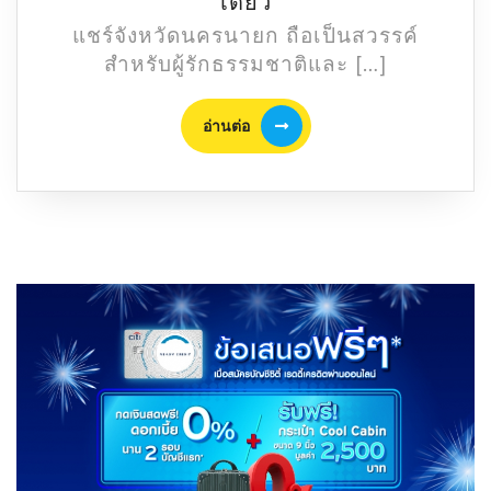
แนะนำ
เดียว
ที่
แชร์จังหวัดนครนายก ถือเป็นสวรรค์
เที่ยว
สำหรับผู้รักธรรมชาติและ […]
นครนายก
ตะลุย
อ่าน
อ่านต่อ
Soft
ต่อ
Adventure
ขับ
รถ
จาก
กรุงเทพฯ
แค่
แป๊ป
เดียว