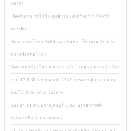
พลาด!
เปิดตำนาน วัดไร่ขิง ศูนย์รวมแห่งศรัทธาในจังหวัด
นครปฐม
วัดหลวงพ่อโสธร ที่เที่ยวฉะเชิงเทรา ไหว้พระ สักการะ
หลวงพ่อพุทธโสธร
วัดอุปคุต เชียงใหม่ สักการะเสริมโชคลาภ ความรุ่งเรือง
รวม 17 ที่เที่ยวกาญจนบุรี 2568 ธรรมชาติ ภูเขา สวน
ดอกไม้ ที่เที่ยวสวย ไหว้พระ
แนะนำ 14 คาเฟ่กาญจนบุรี 2568 บรรยากาศดี
ธรรมชาติสวย กาแฟอร่อย
เทวสถานพระพิฆเนศเพชรบูรณ์ เปิดพิกัดสายมู นน ชา