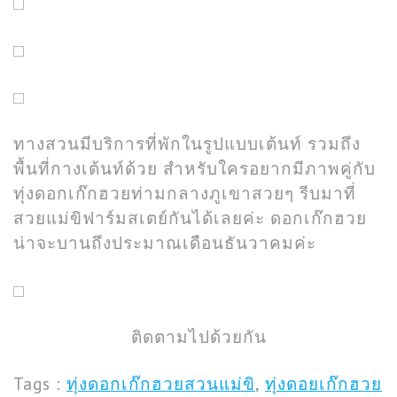
ทางสวนมีบริการที่พักในรูปแบบเต้นท์ รวมถึง
พื้นที่กางเต้นท์ด้วย สำหรับใครอยากมีภาพคู่กับ
ทุ่งดอกเก๊กฮวยท่ามกลางภูเขาสวยๆ รีบมาที่
สวยแม่ขิฟาร์มสเตย์กันได้เลยค่ะ ดอกเก๊กฮวย
น่าจะบานถึงประมาณเดือนธันวาคมค่ะ
ติดตามไปด้วยกัน
Tags :
ทุ่งดอกเก๊กฮวยสวนแม่ขิ
,
ทุ่งดอยเก๊กฮวย