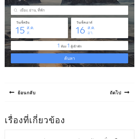
แนะแนว
เรื่อง
ย้อนกลับ
ถัดไป
Previous
Next
post:
post:
เรื่องที่เกี่ยวข้อง