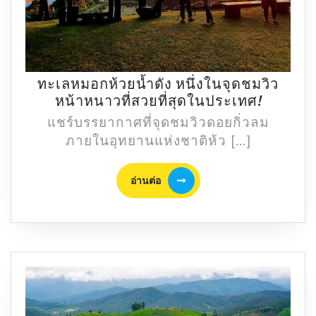
ทะเลหมอกห้วยน้ำดัง หนึ่งในจุดชมวิว
ทะเล
หน้าหนาวที่สวยที่สุดในประเทศ!
หมอก
แชร์บรรยากาศที่จุดชมวิวดอยกิ่วลม
ห้วย
ภายในอุทยานแห่งชาติห้ว […]
น้ำ
ดัง
อ่าน
อ่านต่อ
หนึ่ง
ต่อ
ใน
จุด
ชม
วิว
หน้า
หนาว
ที่