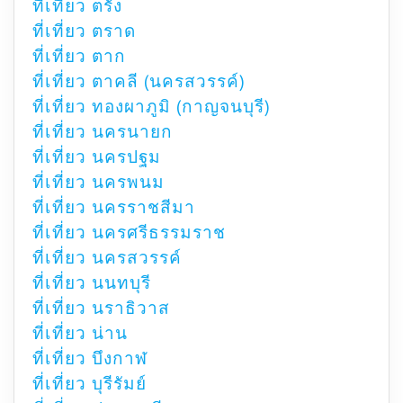
ที่เที่ยว ตรัง
ที่เที่ยว ตราด
ที่เที่ยว ตาก
ที่เที่ยว ตาคลี (นครสวรรค์)
ที่เที่ยว ทองผาภูมิ (กาญจนบุรี)
ที่เที่ยว นครนายก
ที่เที่ยว นครปฐม
ที่เที่ยว นครพนม
ที่เที่ยว นครราชสีมา
ที่เที่ยว นครศรีธรรมราช
ที่เที่ยว นครสวรรค์
ที่เที่ยว นนทบุรี
ที่เที่ยว นราธิวาส
ที่เที่ยว น่าน
ที่เที่ยว บึงกาฬ
ที่เที่ยว บุรีรัมย์