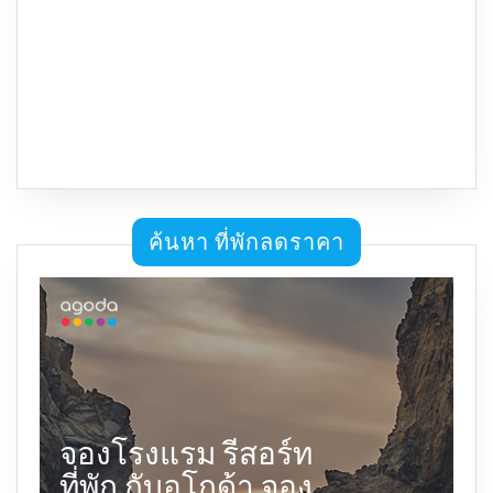
ค้นหา ที่พักลดราคา