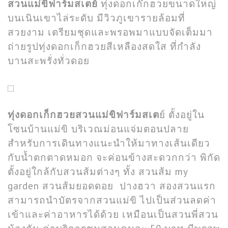
สวนแม่ขิฟาร์มสเตย์
ทุ่งดอกเก๊กฮวยขนาดใหญ่
บนเนินเขาไล่ระดับ มีวิวภูเขารายล้อมที่
สวยงาม เตรียมชุดและพรอพมาแบบจัดเต็มมา
ถ่ายรูปทุ่งดอกเก็กฮวยสีเหลืองสดใส ที่กำลัง
บานสะพรั่งทั่วดอย
ทุ่งดอกเก็กฮวยสวนแม่ขิฟาร์มสเต
ย์ ตั้งอยู่ใน
โซนบ้านแม่ขิ บริเวณม่อนแจ่มตอนปลาย
สำหรับการเดินทางแนะนำให้มาทางเส้นเดียว
กับน้ำตกตาดหมอก จะค่อนข้างสะดวกกว่า พิกัด
ตั้งอยู่ใกล้กับสวนส้มต่างๆ ทั้ง สวนส้ม my
garden สวนส้มยอดดอย ปางฮวา สองสวนแรก
สามารถนำบัตรจากสวนแม่ขิ ไปเป็นส่วนลดค่า
เข้าและค่าอาหารได้ด้วย เหมือนเป็นสวนพี่สวน