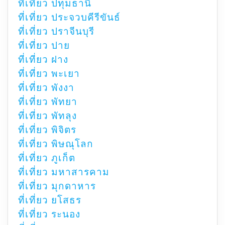
ที่เที่ยว ปทุมธานี
ที่เที่ยว ประจวบคีรีขันธ์
ที่เที่ยว ปราจีนบุรี
ที่เที่ยว ปาย
ที่เที่ยว ฝาง
ที่เที่ยว พะเยา
ที่เที่ยว พังงา
ที่เที่ยว พัทยา
ที่เที่ยว พัทลุง
ที่เที่ยว พิจิตร
ที่เที่ยว พิษณุโลก
ที่เที่ยว ภูเก็ต
ที่เที่ยว มหาสารคาม
ที่เที่ยว มุกดาหาร
ที่เที่ยว ยโสธร
ที่เที่ยว ระนอง