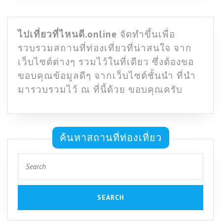
ไปเที่ยวที่ไหนดี.online
จัดทำขึ้นเพื่อ
รวบรวมสถานที่ท่องเที่ยวที่น่าสนใจ จาก
เว็บไซต์ต่างๆ รวมไว้ในที่เดียว ซึ่งต้องขอ
ขอบคุณข้อมูลดีๆ จากเว็บไซต์ชั้นนำ ที่นำ
มารวบรวมไว้ ณ ที่นี้ด้วย ขอบคุณครับ
ค้นหาสถานที่ท่องเที่ยว
Search
for: