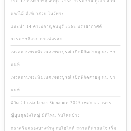
รวม 17 ที่เที่ยวกาญจนบุรี 2568 ธรรมชาติ ภูเขา สวน
ดอกไม้ ที่เที่ยวสวย ไหว้พระ
แนะนำ 14 คาเฟ่กาญจนบุรี 2568 บรรยากาศดี
ธรรมชาติสวย กาแฟอร่อย
เทวสถานพระพิฆเนศเพชรบูรณ์ เปิดพิกัดสายมู นน ชา
นนท์
เทวสถานพระพิฆเนศเพชรบูรณ์ เปิดพิกัดสายมู นน ชา
นนท์
พิกัด 21 แห่ง Japan Signature 2025 เทศกาลอาหาร
ญี่ปุ่นสุดยิ่งใหญ่ มีที่ไหน วันไหนบ้าง
ตลาดริมคลองบางลำพู กับไฮไลต์ สถานที่น่าสนใจ เริ่ม