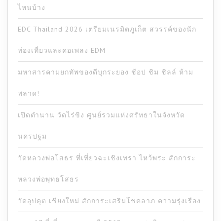
ไหนบ้าง
EDC Thailand 2026 เตรียมเนรมิตภูเก็ต สวรรค์ของนัก
ท่องเที่ยวและคอเพลง EDM
มหาสารคามยกทัพของดีบุกระยอง ช้อป ชิม ชิลล์ ห้าม
พลาด!
เปิดตำนาน วัดไร่ขิง ศูนย์รวมแห่งศรัทธาในจังหวัด
นครปฐม
วัดหลวงพ่อโสธร ที่เที่ยวฉะเชิงเทรา ไหว้พระ สักการะ
หลวงพ่อพุทธโสธร
วัดอุปคุต เชียงใหม่ สักการะเสริมโชคลาภ ความรุ่งเรือง