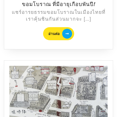
ปราสาท
ขอมโบราณ ที่มีอายุเกือบพันปี!
สด๊
แชร์อารยธรรมขอมโบราณในเมืองไทยที่
กก๊
เราคุ้นชินกันส่วนมากจะ […]
อกธม
แหล่ง
อ่าน
อ่านต่อ
อารยธร
ต่อ
ขอม
โบราณ
ที่
มีอายุ
เกือบ
พันปี!