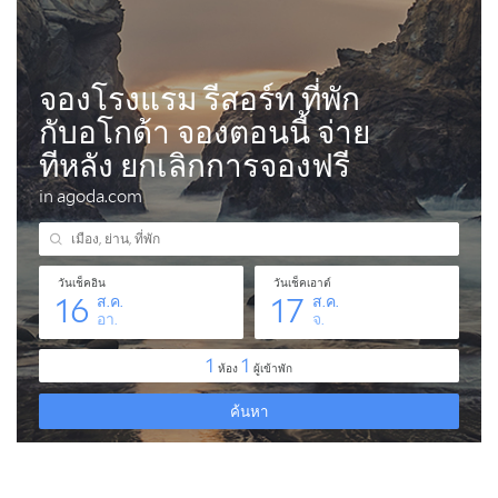
แนะแนว