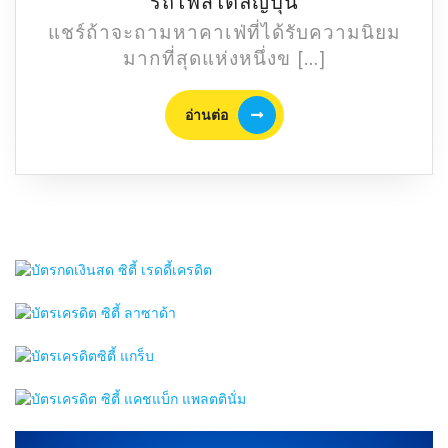
เหมือน
รถไฟสไตล์ญี่ปุ่น
อยู่
แชร์ถ้าจะถามหาคาเฟ่ที่ได้รับความนิยม
ญี่ปุ่น!
มากที่สุดแห่งหนึ่งข […]
U&Me
Cafe
อ่าน
อ่านต่อ
Kanchanaburi
ต่อ
เปิด
โซน
ถ่าย
รูป
ใหม่
สถานี
รถไฟ
สไตล์
ญี่ปุ่น