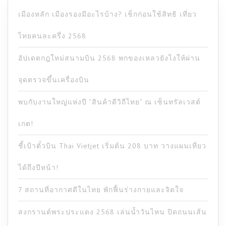
เมืองหลัก เมืองรองมีอะไรบ้าง? เช็กก่อนใช้สิทธิ เที่ยว
ไทยคนละครึ่ง 2568
อัปเดตกฎใหม่สนามบิน 2568 พกของเหลวยังไงให้ผ่าน
จุดตรวจขึ้นเครื่องบิน
พบกับงานใหญ่แห่งปี “สินค้าดีวิถีไทย” ณ เซ็นทรัลเวสต์
เกต!
ชี้เป้าตั๋วบิน Thai Vietjet เริ่มต้น 208 บาท วางแผนเที่ยว
ได้ถึงปีหน้า!
7 สถานที่อากาศดีในไทย พักฟื้นร่างกายและจิตใจ
สงกรานต์พระประแดง 2568 เล่นน้ำวันไหน ปิดถนนเส้น