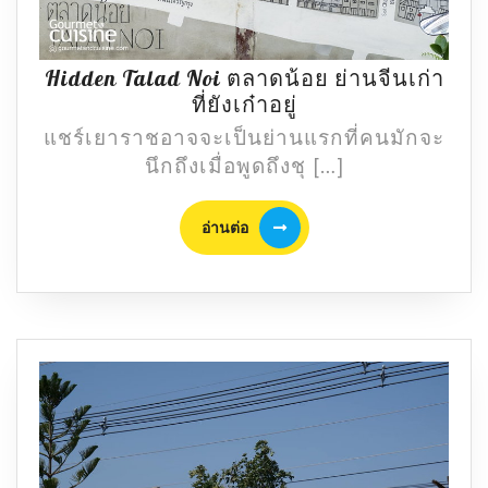
Hidden Talad Noi ตลาดน้อย ย่านจีนเก่า
Hidden
ที่ยังเก๋าอยู่
Talad
แชร์เยาราชอาจจะเป็นย่านแรกที่คนมักจะ
Noi
นึกถึงเมื่อพูดถึงชุ […]
ตลาด
น้อย
อ่าน
อ่านต่อ
ย่าน
ต่อ
จีน
เก่า
ที่
ยัง
เก๋า
อยู่