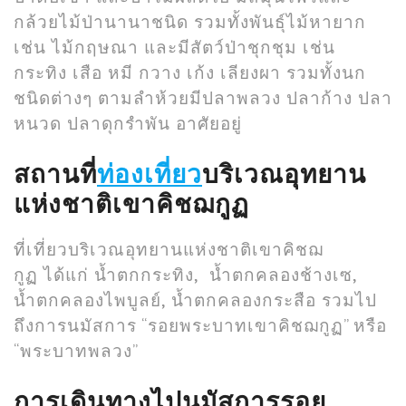
กล้วยไม้ป่านานาชนิด รวมทั้งพันธุ์ไม้หายาก
เช่น ไม้กฤษณา และมีสัตว์ป่าชุกชุม เช่น
กระทิง เสือ หมี กวาง เก้ง เลียงผา รวมทั้งนก
ชนิดต่างๆ ตามลำห้วยมีปลาพลวง ปลาก้าง ปลา
หนวด ปลาดุกรำพัน อาศัยอยู่
สถานที่
ท่องเที่ยว
บริเวณอุทยาน
แห่งชาติเขาคิชฌกูฏ
ที่เที่ยวบริเวณอุทยานแห่งชาติเขาคิชฌ
กูฏ
ได้แก่ น้ำตกกระทิง, น้ำตกคลองช้างเซ,
น้ำตกคลองไพบูลย์, น้ำตกคลองกระสือ รวมไป
ถึงการนมัสการ “รอยพระบาทเขาคิชฌกูฏ” หรือ
“พระบาทพลวง”
การเดินทางไปนมัสการรอย