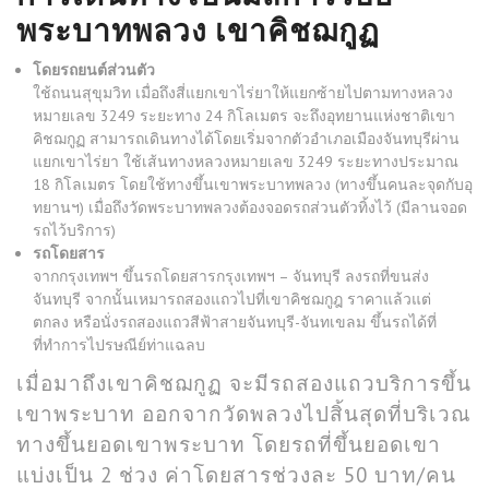
พระบาทพลวง เขาคิชฌกูฏ
โดยรถยนต์ส่วนตัว
ใช้ถนนสุขุมวิท เมื่อถึงสี่แยกเขาไร่ยาให้แยกซ้ายไปตามทางหลวง
หมายเลข 3249 ระยะทาง 24 กิโลเมตร จะถึงอุทยานแห่งชาติเขา
คิชฌกูฏ สามารถเดินทางได้โดยเริ่มจากตัวอำเภอเมืองจันทบุรีผ่าน
แยกเขาไร่ยา ใช้เส้นทางหลวงหมายเลข 3249 ระยะทางประมาณ
18 กิโลเมตร โดยใช้ทางขึ้นเขาพระบาทพลวง (ทางขึ้นคนละจุดกับอุ
ทยานฯ) เมื่อถึงวัดพระบาทพลวงต้องจอดรถส่วนตัวทิ้งไว้ (มีลานจอด
รถไว้บริการ)
รถโดยสาร
จากกรุงเทพฯ ขึ้นรถโดยสารกรุงเทพฯ – จันทบุรี ลงรถที่ขนส่ง
จันทบุรี จากนั้นเหมารถสองแถวไปที่เขาคิชฌกูฎ ราคาแล้วแต่
ตกลง หรือนั่งรถสองแถวสีฟ้าสายจันทบุรี-จันทเขลม ขึ้นรถได้ที่
ที่ทำการไปรษณีย์ท่าแฉลบ
เมื่อมาถึงเขาคิชฌกูฏ จะมีรถสองแถวบริการขึ้น
เขาพระบาท ออกจากวัดพลวงไปสิ้นสุดที่บริเวณ
ทางขึ้นยอดเขาพระบาท โดยรถที่ขึ้นยอดเขา
แบ่งเป็น 2 ช่วง ค่าโดยสารช่วงละ 50 บาท/คน