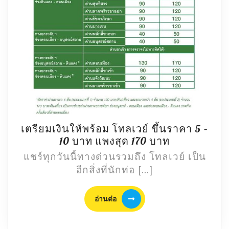
เตรียมเงินให้พร้อม โทลเวย์ ขึ้นราคา 5 –
เตรียม
10 บาท แพงสุด 170 บาท
เงิน
แชร์ทุกวันนี้ทางด่วนรวมถึง โทลเวย์ เป็น
ให้
อีกสิ่งที่นักท่อ […]
พร้อม
โทลเวย์
อ่าน
อ่านต่อ
ขึ้น
ต่อ
ราคา
5