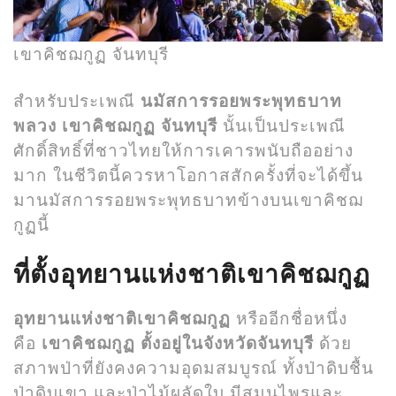
เขาคิชฌกูฏ จันทบุรี
สำหรับประเพณี
นมัสการรอยพระพุทธบาท
พลวง เขาคิชฌกูฏ จันทบุรี
นั้นเป็นประเพณี
ศักดิ์สิทธิ์ที่ชาวไทยให้การเคารพนับถืออย่าง
มาก ในชีวิตนี้ควรหาโอกาสสักครั้งที่จะได้ขึ้น
มานมัสการรอยพระพุทธบาทข้างบนเขาคิชฌ
กูฏนี้
ที่ตั้งอุทยานแห่งชาติเขาคิชฌกูฏ
อุทยานแห่งชาติเขาคิชฌกูฏ
หรืออีกชื่อหนึ่ง
คือ
เขาคิชฌกูฏ
ตั้งอยู่ในจังหวัดจันทบุรี
ด้วย
สภาพป่าที่ยังคงความอุดมสมบูรณ์ ทั้งป่าดิบชื้น
ป่าดิบเขา และป่าไม้ผลัดใบ มีสมุนไพรและ