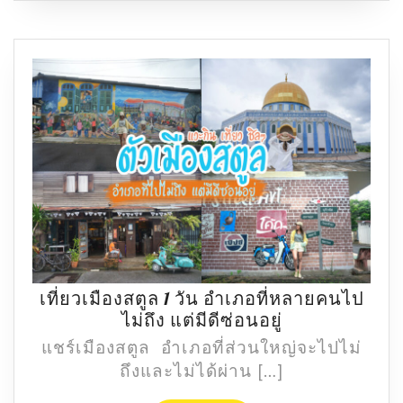
–
10
บาท
แพง
สุด
170
บาท
เที่ยวเมืองสตูล 1 วัน อำเภอที่หลายคนไป
เที่ยว
ไม่ถึง แต่มีดีซ่อนอยู่
เมือง
แชร์เมืองสตูล อำเภอที่ส่วนใหญ่จะไปไม่
สตูล
ถึงและไม่ได้ผ่าน […]
1