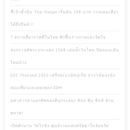
ชี้เป้าตั๋วบิน Thai Vietjet เริ่มต้น 208 บาท วางแผนเที่ยว
ได้ถึงปีหน้า!
7 สถานที่อากาศดีในไทย พักฟื้นร่างกายและจิตใจ
สงกรานต์พระประแดง 2568 เล่นน้ำวันไหน ปิดถนนเส้น
ไหนบ้าง
EDC Thailand 2026 เตรียมเนรมิตภูเก็ต สวรรค์ของนัก
ท่องเที่ยวและคอเพลง EDM
มหาสารคามยกทัพของดีบุกระยอง ช้อป ชิม ชิลล์ ห้าม
พลาด!
เปิดตำนาน วัดไร่ขิง ศูนย์รวมแห่งศรัทธาในจังหวัด