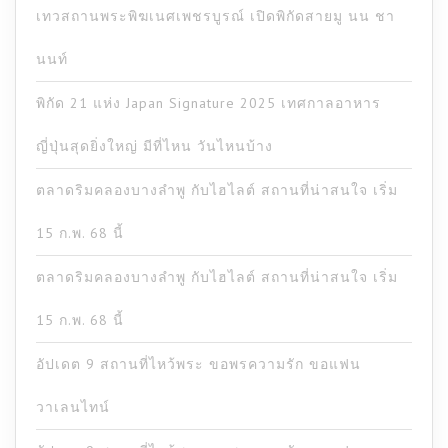
เทวสถานพระพิฆเนศเพชรบูรณ์ เปิดพิกัดสายมู นน ชา
นนท์
พิกัด 21 แห่ง Japan Signature 2025 เทศกาลอาหาร
ญี่ปุ่นสุดยิ่งใหญ่ มีที่ไหน วันไหนบ้าง
ตลาดริมคลองบางลำพู กับไฮไลต์ สถานที่น่าสนใจ เริ่ม
15 ก.พ. 68 นี้
ตลาดริมคลองบางลำพู กับไฮไลต์ สถานที่น่าสนใจ เริ่ม
15 ก.พ. 68 นี้
อัปเดต 9 สถานที่ไหว้พระ ขอพรความรัก ขอแฟน
วาเลนไทน์