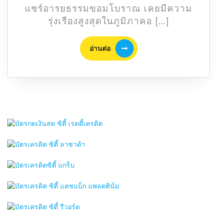
ปราสาท
แชร์อารยธรรมขอมโบราณ เคยมีความ
หิน
รุ่งเรืองสูงสุดในภูมิภาคอ […]
น่า
เที่ยว
อ่าน
อ่านต่อ
ทรง
ต่อ
คุณค่า
สถาปัตยกรรม