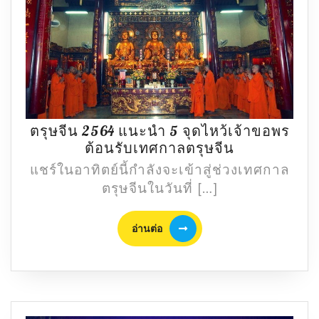
ตรุษจีน 2564 แนะนำ 5 จุดไหว้เจ้าขอพร
ตรุษ
ต้อนรับเทศกาลตรุษจีน
จีน
แชร์ในอาทิตย์นี้กำลังจะเข้าสู่ช่วงเทศกาล
2564
ตรุษจีนในวันที่ […]
แนะนำ
5
อ่าน
อ่านต่อ
จุด
ต่อ
ไหว้
เจ้า
ขอ
พร
ต้อนรับ