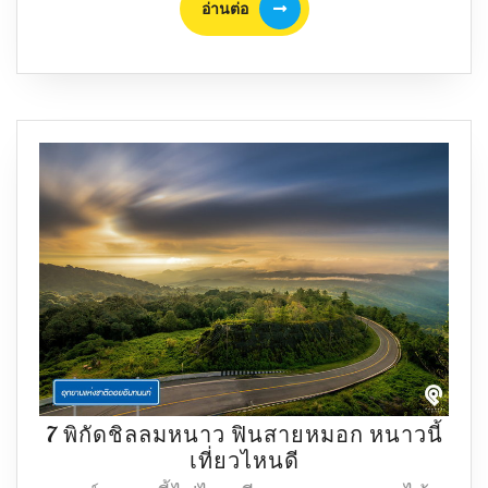
อ่านต่อ
กระทง
ต่อ
ออนไลน์
ครั้ง
แรก
เสมือน
ลอย
กระทง
จริง
ริม
แม่น้ำ
บางปะกง
7 พิกัดชิลลมหนาว ฟินสายหมอก หนาวนี้
7
เที่ยวไหนดี
พิกัด