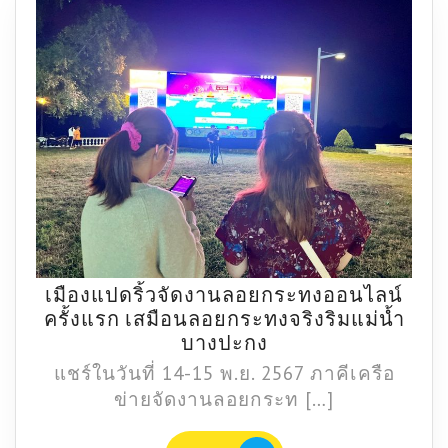
เทศกาล
ตรุษ
จีน
เมืองแปดริ้วจัดงานลอยกระทงออนไลน์
ครั้งแรก เสมือนลอยกระทงจริงริมแม่น้ำ
เมือง
บางปะกง
แปดริ้ว
แชร์ในวันที่ 14-15 พ.ย. 2567 ภาคีเครือ
จัด
ข่ายจัดงานลอยกระท […]
งาน
ลอย
อ่าน