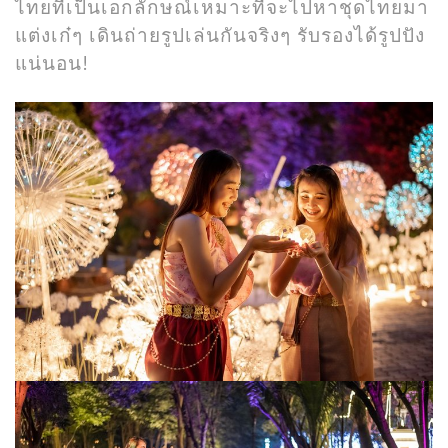
ไทยที่เป็นเอกลักษณ์เหมาะที่จะไปหาชุดไทยมา
แต่งเก๋ๆ เดินถ่ายรูปเล่นกันจริงๆ รับรองได้รูปปัง
แน่นอน!