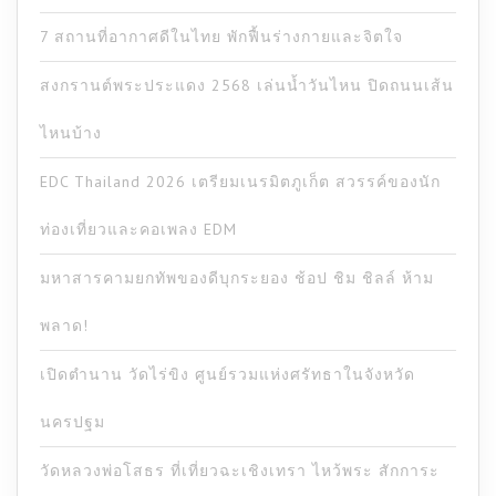
7 สถานที่อากาศดีในไทย พักฟื้นร่างกายและจิตใจ
สงกรานต์พระประแดง 2568 เล่นน้ำวันไหน ปิดถนนเส้น
ไหนบ้าง
EDC Thailand 2026 เตรียมเนรมิตภูเก็ต สวรรค์ของนัก
ท่องเที่ยวและคอเพลง EDM
มหาสารคามยกทัพของดีบุกระยอง ช้อป ชิม ชิลล์ ห้าม
พลาด!
เปิดตำนาน วัดไร่ขิง ศูนย์รวมแห่งศรัทธาในจังหวัด
นครปฐม
วัดหลวงพ่อโสธร ที่เที่ยวฉะเชิงเทรา ไหว้พระ สักการะ