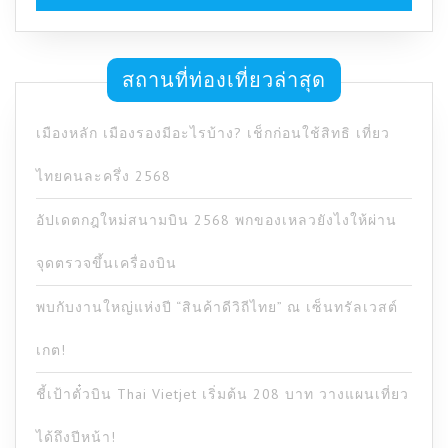
สถานที่ท่องเที่ยวล่าสุด
เมืองหลัก เมืองรองมีอะไรบ้าง? เช็กก่อนใช้สิทธิ เที่ยว
ไทยคนละครึ่ง 2568
อัปเดตกฎใหม่สนามบิน 2568 พกของเหลวยังไงให้ผ่าน
จุดตรวจขึ้นเครื่องบิน
พบกับงานใหญ่แห่งปี “สินค้าดีวิถีไทย” ณ เซ็นทรัลเวสต์
เกต!
ชี้เป้าตั๋วบิน Thai Vietjet เริ่มต้น 208 บาท วางแผนเที่ยว
ได้ถึงปีหน้า!