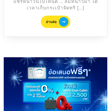
แชร์หนาวนี้ไปไหนดี …​ ลมหนาวมา ได้
ชิ
เวลาเก็บกระเป๋าจัดทริ […]
ล
ลม
อ่าน
อ่านต่อ
หนาว
ต่อ
ฟิน
สาย
หมอก
หนาว
นี้
เที่ยว
ไหน
ดี