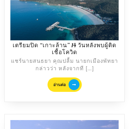
เตรียมปิด “เกาะล้าน” 14 วันหลังพบผู้ติด
เตรียม
เชื้อโควิด
ปิด
แชร์นายสนธยา คุณปลื้ม นายกเมืองพัทยา
“เกาะ
กล่าวว่า หลังจากที […]
ล้าน”
14
อ่าน
อ่านต่อ
วัน
ต่อ
หลัง
พบ
ผู้
ติด
เชื้อ
โค