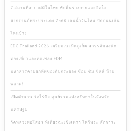
7 สถานที่อากาศดีในไทย พักฟื้นร่างกายและจิตใจ
สงกรานต์พระประแดง 2568 เล่นน้ำวันไหน ปิดถนนเส้น
ไหนบ้าง
EDC Thailand 2026 เตรียมเนรมิตภูเก็ต สวรรค์ของนัก
ท่องเที่ยวและคอเพลง EDM
มหาสารคามยกทัพของดีบุกระยอง ช้อป ชิม ชิลล์ ห้าม
พลาด!
เปิดตำนาน วัดไร่ขิง ศูนย์รวมแห่งศรัทธาในจังหวัด
นครปฐม
วัดหลวงพ่อโสธร ที่เที่ยวฉะเชิงเทรา ไหว้พระ สักการะ