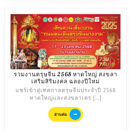
ศรีราชา
เก็บ
ให้
ครบ
รวมงานตรุษจีน 2568 หาดใหญ่ สงขลา
รวม
เสริมสิริมงคล ฉลองปีใหม่
งาน
แชร์เข้าสู่เทศกาลตรุษจีนประจำปี 2568
ตรุษ
หาดใหญ่และสงขลาเตร […]
จีน
2568
อ่าน
อ่านต่อ
หาดใหญ่
ต่อ
สงขลา
เสริม