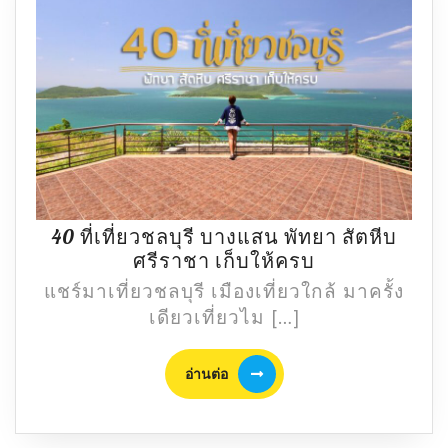
วิด
40 ที่เที่ยวชลบุรี บางแสน พัทยา สัตหีบ
40
ศรีราชา เก็บให้ครบ
ที่
แชร์มาเที่ยวชลบุรี เมืองเที่ยวใกล้ มาครั้ง
เที่ยว
เดียวเที่ยวไม […]
ชลบุรี
บาง
อ่าน
อ่านต่อ
แสน
ต่อ
พัทยา
สัตหีบ