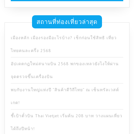
สถานที่ท่องเที่ยวล่าสุด
เมืองหลัก เมืองรองมีอะไรบ้าง? เช็กก่อนใช้สิทธิ เที่ยว
ไทยคนละครึ่ง 2568
อัปเดตกฎใหม่สนามบิน 2568 พกของเหลวยังไงให้ผ่าน
จุดตรวจขึ้นเครื่องบิน
พบกับงานใหญ่แห่งปี “สินค้าดีวิถีไทย” ณ เซ็นทรัลเวสต์
เกต!
ชี้เป้าตั๋วบิน Thai Vietjet เริ่มต้น 208 บาท วางแผนเที่ยว
ได้ถึงปีหน้า!