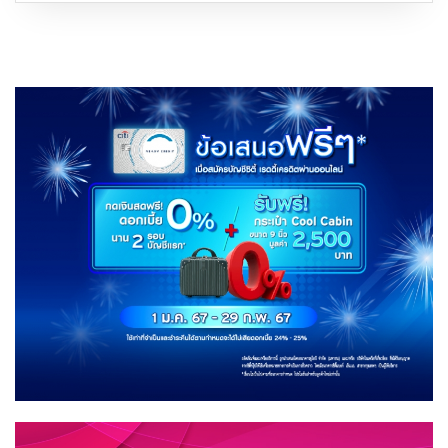
สิริ
มงคล
ฉลอง
ปี
ใหม่