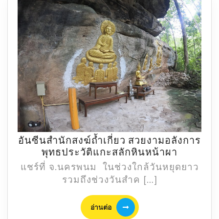
อันซีนสำนักสงฆ์ถ้ำเกี่ยว สวยงามอลังการ
อัน
พุทธประวัติแกะสลักหินหน้าผา
ซีน
แชร์ที่ จ.นครพนม ในช่วงใกล้วันหยุดยาว
สำนักสงฆ
รวมถึงช่วงวันสำค […]
ถ้ำ
เกี่ยว
อ่าน
อ่านต่อ
สวยงาม
ต่อ