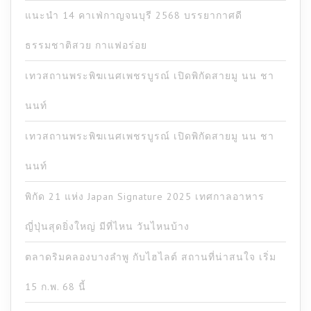
แนะนำ 14 คาเฟ่กาญจนบุรี 2568 บรรยากาศดี
ธรรมชาติสวย กาแฟอร่อย
เทวสถานพระพิฆเนศเพชรบูรณ์ เปิดพิกัดสายมู นน ชา
นนท์
เทวสถานพระพิฆเนศเพชรบูรณ์ เปิดพิกัดสายมู นน ชา
นนท์
พิกัด 21 แห่ง Japan Signature 2025 เทศกาลอาหาร
ญี่ปุ่นสุดยิ่งใหญ่ มีที่ไหน วันไหนบ้าง
ตลาดริมคลองบางลำพู กับไฮไลต์ สถานที่น่าสนใจ เริ่ม
15 ก.พ. 68 นี้