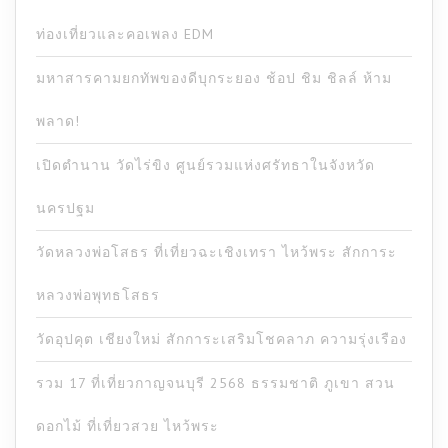
ท่องเที่ยวและคอเพลง EDM
มหาสารคามยกทัพของดีบุกระยอง ช้อป ชิม ชิลล์ ห้าม
พลาด!
เปิดตำนาน วัดไร่ขิง ศูนย์รวมแห่งศรัทธาในจังหวัด
นครปฐม
วัดหลวงพ่อโสธร ที่เที่ยวฉะเชิงเทรา ไหว้พระ สักการะ
หลวงพ่อพุทธโสธร
วัดอุปคุต เชียงใหม่ สักการะเสริมโชคลาภ ความรุ่งเรือง
รวม 17 ที่เที่ยวกาญจนบุรี 2568 ธรรมชาติ ภูเขา สวน
ดอกไม้ ที่เที่ยวสวย ไหว้พระ