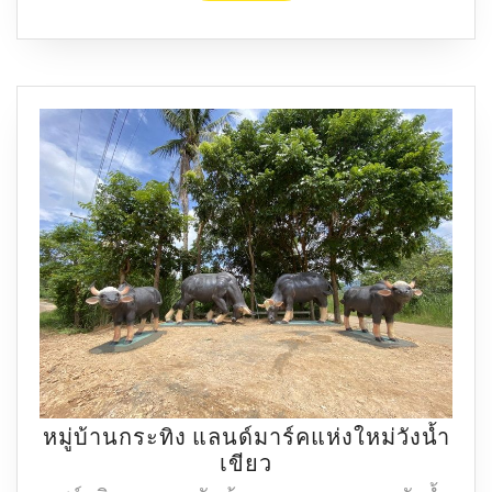
อลังการ
พุทธ
ประวัติ
แกะ
สลัก
หิน
หน้าผา
หมู่บ้านกระทิง แลนด์มาร์คแห่งใหม่วังน้ำ
หมู่บ้าน
เขียว
กระทิง