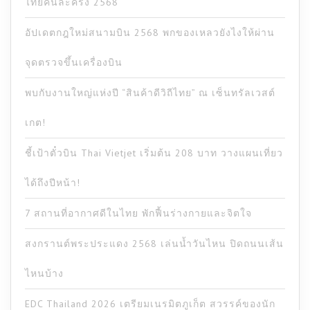
ไทยคนละครึ่ง 2568
อัปเดตกฎใหม่สนามบิน 2568 พกของเหลวยังไงให้ผ่าน
จุดตรวจขึ้นเครื่องบิน
พบกับงานใหญ่แห่งปี “สินค้าดีวิถีไทย” ณ เซ็นทรัลเวสต์
เกต!
ชี้เป้าตั๋วบิน Thai Vietjet เริ่มต้น 208 บาท วางแผนเที่ยว
ได้ถึงปีหน้า!
7 สถานที่อากาศดีในไทย พักฟื้นร่างกายและจิตใจ
สงกรานต์พระประแดง 2568 เล่นน้ำวันไหน ปิดถนนเส้น
ไหนบ้าง
EDC Thailand 2026 เตรียมเนรมิตภูเก็ต สวรรค์ของนัก