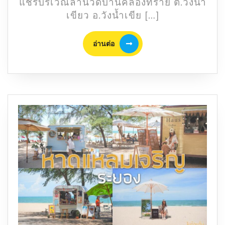
แชร์บริเวณลานวัดบ้านคลองทราย ต.วังน้ำ
แลนด์
เขียว อ.วังน้ำเขีย […]
มาร์ค
แห่ง
อ่าน
อ่านต่อ
ใหม่
ต่อ
วัง
น้ำ
เขียว