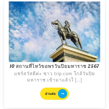
10
10 สถานที่ไหว้ขอพรวันปิยมหาราช 2567
สถา
แชร์สวัสดีค่ะ ชาว trip.com ใกล้วันปิย
ที่
มหาราช เข้ามาแล้วใ […]
ไหว้
ขอ
อ่าน
อ่านต่อ
พร
ต่อ
วัน
ปิย