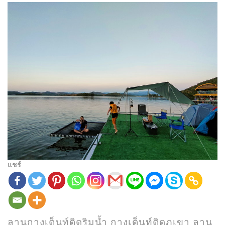
แชร์
ลานกางเต็นท์ติดริมน้ำ กางเต็นท์ติดภูเขา ลาน