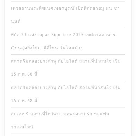
เทวสถานพระพิฆเนศเพชรบูรณ์ เปิดพิกัดสายมู นน ชา
นนท์
พิกัด 21 แห่ง Japan Signature 2025 เทศกาลอาหาร
ญี่ปุ่นสุดยิ่งใหญ่ มีที่ไหน วันไหนบ้าง
ตลาดริมคลองบางลำพู กับไฮไลต์ สถานที่น่าสนใจ เริ่ม
15 ก.พ. 68 นี้
ตลาดริมคลองบางลำพู กับไฮไลต์ สถานที่น่าสนใจ เริ่ม
15 ก.พ. 68 นี้
อัปเดต 9 สถานที่ไหว้พระ ขอพรความรัก ขอแฟน
วาเลนไทน์