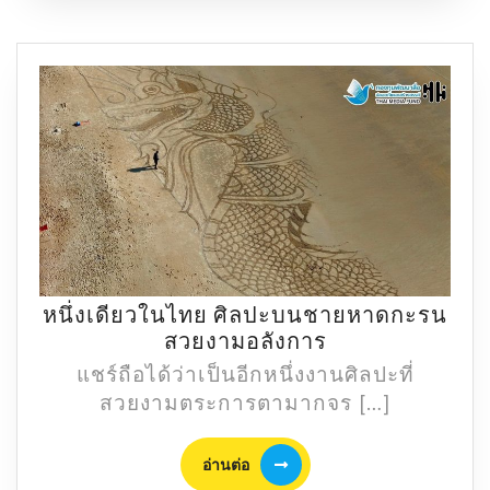
มหา
256
หนึ่งเดียวในไทย ศิลปะบนชายหาดกะรน
หนึ่ง
สวยงามอลังการ
เดียว
แชร์ถือได้ว่าเป็นอีกหนึ่งงานศิลปะที่
ใน
สวยงามตระการตามากจร […]
ไทย
ศิลปะ
อ่าน
อ่านต่อ
บน
ต่อ