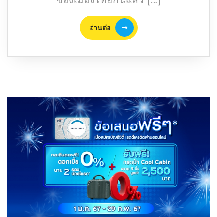
จัด
งาน
อ่าน
อ่านต่อ
สงกรานต์
ต่อ
2565
ทั่ว
เมือง
ไทย