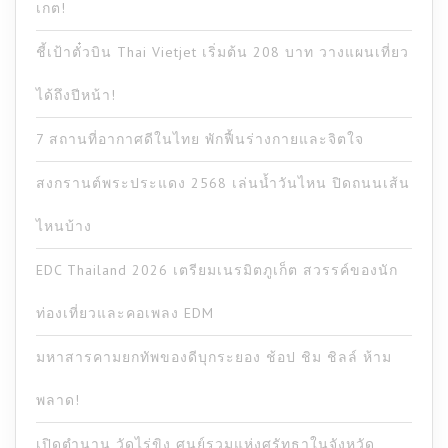
เกต!
ชี้เป้าตั๋วบิน Thai Vietjet เริ่มต้น 208 บาท วางแผนเที่ยว
ได้ถึงปีหน้า!
7 สถานที่อากาศดีในไทย พักฟื้นร่างกายและจิตใจ
สงกรานต์พระประแดง 2568 เล่นน้ำวันไหน ปิดถนนเส้น
ไหนบ้าง
EDC Thailand 2026 เตรียมเนรมิตภูเก็ต สวรรค์ของนัก
ท่องเที่ยวและคอเพลง EDM
มหาสารคามยกทัพของดีบุกระยอง ช้อป ชิม ชิลล์ ห้าม
พลาด!
เปิดตำนาน วัดไร่ขิง ศูนย์รวมแห่งศรัทธาในจังหวัด