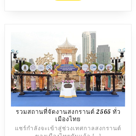
ชายหาด
กะรน
สวยงาม
อลังการ
รวมสถานที่จัดงานสงกรานต์ 2565 ทั่ว
รวม
เมืองไทย
สถาน
แชร์กำลังจะเข้าสู่ช่วงเทศกาลสงกรานต์
ที่
ของเมืองไทยกันแล้ว […]