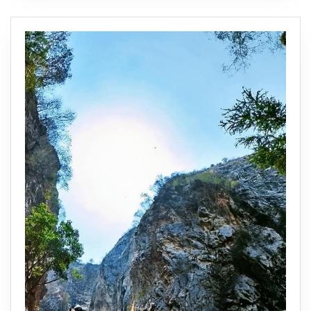
แม่น้ำ
เจ้าพระยา
ยิ่ง
ใหญ่
อลังการ
กว่า
ที่
เคย