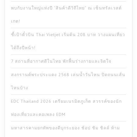
พบกับงานใหญ่แห่งปี “สินค้าดีวิถีไทย” ณ เซ็นทรัลเวสต์
เกต!
ชี้เป้าตั๋วบิน Thai Vietjet เริ่มต้น 208 บาท วางแผนเที่ยว
ได้ถึงปีหน้า!
7 สถานที่อากาศดีในไทย พักฟื้นร่างกายและจิตใจ
สงกรานต์พระประแดง 2568 เล่นน้ำวันไหน ปิดถนนเส้น
ไหนบ้าง
EDC Thailand 2026 เตรียมเนรมิตภูเก็ต สวรรค์ของนัก
ท่องเที่ยวและคอเพลง EDM
มหาสารคามยกทัพของดีบุกระยอง ช้อป ชิม ชิลล์ ห้าม