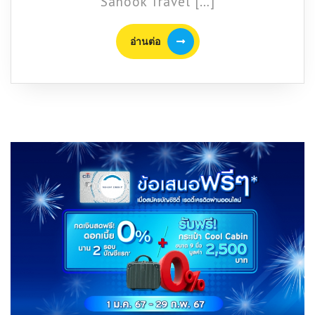
Sanook Travel […]
เดส
เสิรท
อ่าน
อ่านต่อ
คาเฟ่
ต่อ
กลาง
สวน
เม
ล่อน
มี
มุม
ทะเล
ทราย
ให้
ได้
ถ่าย
รูป
ที่
เดียว
ใน