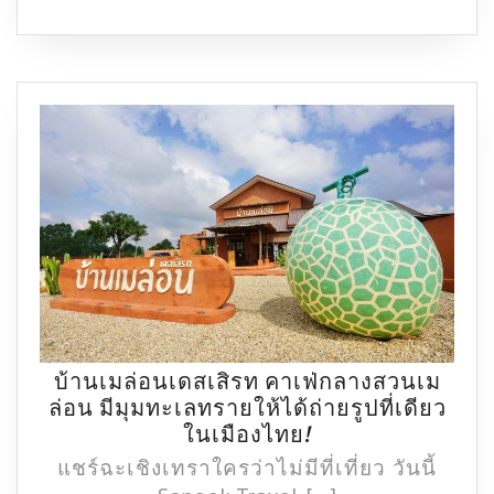
ถ่าย
รูป
สวย
ที่
อุทยาน
หิน
เขา
งู
ที่
เที่ยว
ใกล้
กรุงเทพฯ
บ้านเมล่อนเดสเสิรท คาเฟ่กลางสวนเม
ล่อน มีมุมทะเลทรายให้ได้ถ่ายรูปที่เดียว
บ้าน
ในเมืองไทย!
เม
แชร์ฉะเชิงเทราใครว่าไม่มีที่เที่ยว วันนี้
ล่อน