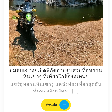
มุมลับเขางู! เปิดพิกัดถ่ายรูปสวยที่อุทยาน
มุม
หินเขางู ที่เที่ยวใกล้กรุงเทพฯ
ลับ
แชร์อุทยานหินเขางู แหล่งท่องเที่ยวสุดอัน
เขา
ซีนของจังหวัดรา […]
งู!
เปิด
อ่าน
อ่านต่อ
พิกัด
ต่อ