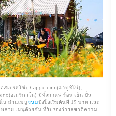
สเปรสโซ่), Cappuccino(คาปูชิโน่),
no(อเมริกาโน่) มีทั้งกาแฟ ร้อน เย็น ปั่น
ั้น ส่วนเมนู
ขนม
ปังปิ้งเริ่มต้นที่ 19 บาท และ
กหลาย เมนูด้วยกัน ที่รับรองว่ารสชาติความ