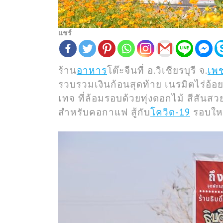
แชร์
ร้าน
อาหาร
โต๊ะจีนที่ อ.วิเชียรบุรี จ.
เพช
รวบรวมเงินก้อนสุดท้าย เนรมิตไร่อ้อยใ
เทจ ที่ล้อมรอบด้วยทุ่งดอกไม้ สีสันส
สำหรับคอกาแฟ สู้กับ
โควิด-19
รอบให