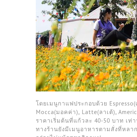
โดยเมนูกาแฟประกอบด้วย Espresso(เอ
Mocca(มอคค่า), Latte(ลาเต้), America
ราคาเริ่มต้นที่แก้วละ 40-50 บาท เท่าน
ทางร้านยังมีเมนูอาหารตามสั่งที่หลา