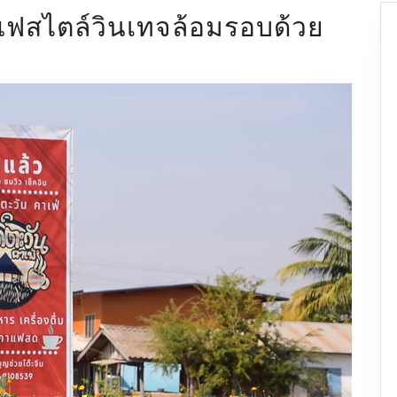
กาแฟสไตล์วินเทจล้อมรอบด้วย