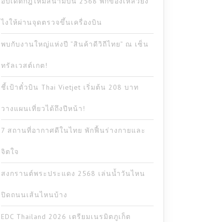
อัปเดตกฎใหม่สนามบิน 2568 พกของเหลวยัง
ไงให้ผ่านจุดตรวจขึ้นเครื่องบิน
พบกับงานใหญ่แห่งปี “สินค้าดีวิถีไทย” ณ เซ็น
ทรัลเวสต์เกต!
ชี้เป้าตั๋วบิน Thai Vietjet เริ่มต้น 208 บาท
วางแผนเที่ยวได้ถึงปีหน้า!
7 สถานที่อากาศดีในไทย พักฟื้นร่างกายและ
จิตใจ
สงกรานต์พระประแดง 2568 เล่นน้ำวันไหน
ปิดถนนเส้นไหนบ้าง
EDC Thailand 2026 เตรียมเนรมิตภูเก็ต