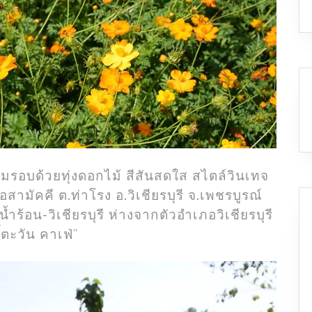
มรอบด้วยทุ่งดอกไม้ สีสันสดใส สไตล์วินเทจ
สมอสามัคคี ต.ท่าโรง อ.วิเชียรบุรี จ.เพชรบูรณ์
ำร้อน-วิเชียรบุรี ห่างจากตัวอำเภอวิเชียรบุรี
บดิ์ตะวัน คาเฟ่”