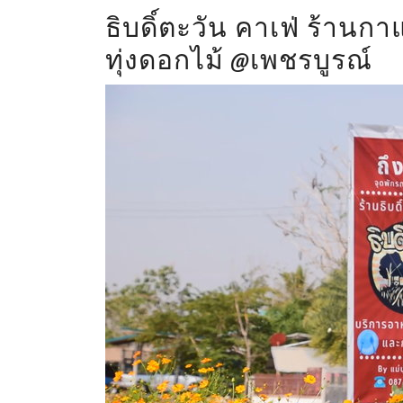
ธิบดิ์ตะวัน คาเฟ่ ร้าน
ทุ่งดอกไม้ @เพชรบูรณ์