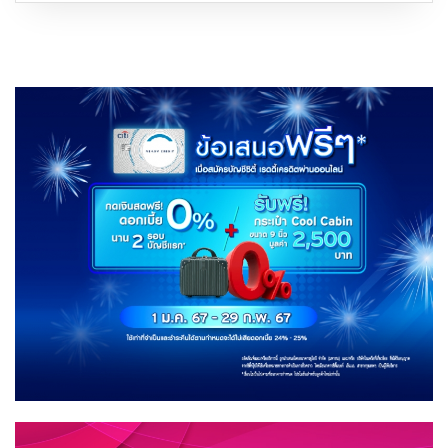
จาก
มิจฉาชีพ