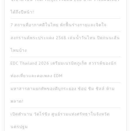
ได้ถึงปีหน้า!
7 สถานที่อากาศดีในไทย พักฟื้นร่างกายและจิตใจ
สงกรานต์พระประแดง 2568 เล่นน้ำวันไหน ปิดถนนเส้น
ไหนบ้าง
EDC Thailand 2026 เตรียมเนรมิตภูเก็ต สวรรค์ของนัก
ท่องเที่ยวและคอเพลง EDM
มหาสารคามยกทัพของดีบุกระยอง ช้อป ชิม ชิลล์ ห้าม
พลาด!
เปิดตำนาน วัดไร่ขิง ศูนย์รวมแห่งศรัทธาในจังหวัด
นครปฐม