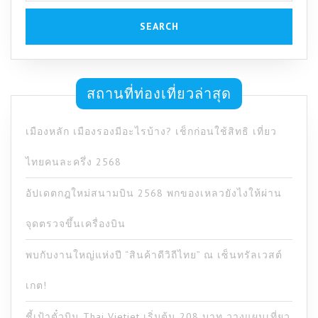
สถานที่ท่องเที่ยวล่าสุด
เมืองหลัก เมืองรองมีอะไรบ้าง? เช็กก่อนใช้สิทธิ เที่ยว
ไทยคนละครึ่ง 2568
อัปเดตกฎใหม่สนามบิน 2568 พกของเหลวยังไงให้ผ่าน
จุดตรวจขึ้นเครื่องบิน
พบกับงานใหญ่แห่งปี “สินค้าดีวิถีไทย” ณ เซ็นทรัลเวสต์
เกต!
ชี้เป้าตั๋วบิน Thai Vietjet เริ่มต้น 208 บาท วางแผนเที่ยว