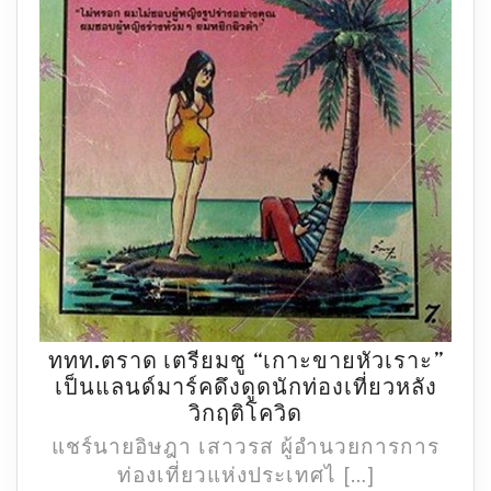
ททท.ตราด เตรียมชู “เกาะขายหัวเราะ”
เป็นแลนด์มาร์คดึงดูดนักท่องเที่ยวหลัง
ททท.ตราด
วิกฤติโควิด
เตรียม
แชร์นายอิษฎา เสาวรส ผู้อำนวยการการ
ชู
ท่องเที่ยวแห่งประเทศไ […]
“เกาะ