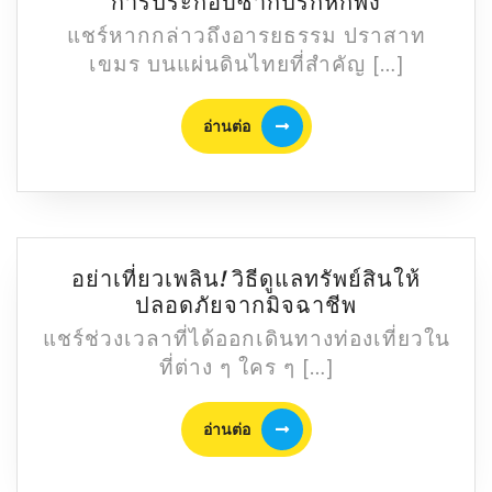
เปิด
การประกอบซากปรักหักพัง
สด๊
แชร์หากกล่าวถึงอารยธรรม ปราสาท
กก๊
เขมร บนแผ่นดินไทยที่สำคัญ […]
อกธม
:
อ่าน
อ่านต่อ
15
ต่อ
ปี
แห่ง
การ
บูรณะ
จาก
อย่าเที่ยวเพลิน! วิธีดูแลทรัพย์สินให้
การ
อย่า
ปลอดภัยจากมิจฉาชีพ
ประกอบ
เที่ยว
แชร์ช่วงเวลาที่ได้ออกเดินทางท่องเที่ยวใน
ซาก
เพลิน!
ที่ต่าง ๆ ใคร ๆ […]
ปรัก
วิธี
หัก
ดูแล
พัง
อ่าน
อ่านต่อ
ทรัพย์สิน
ต่อ
ให้
ปลอดภัย