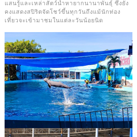
แสนรู้และเหล่าสัตว์น้ำหายากนานาพันธุ์ ซึ่งยัง
คงแสดงสปิริตจัดโชว์ขึ้นทุกวันถึงแม้นักท่อง
เที่ยวจะเข้ามาชมในแต่ละวันน้อยนิด