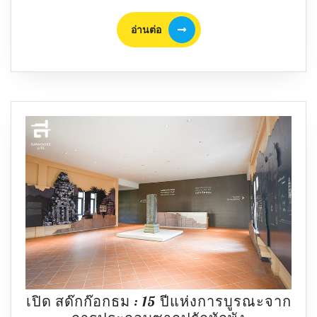
ขาย
อ่าน
อ่านต่อ
หัวเราะ”
ต่อ
เป็น
แลนด์
มาร์ค
ดึงดูด
นัก
ท่อง
เที่ยว
หลัง
วิกฤติ
โค
วิด
เปิด สด๊กก๊อกธม : 15 ปีแห่งการบูรณะจาก