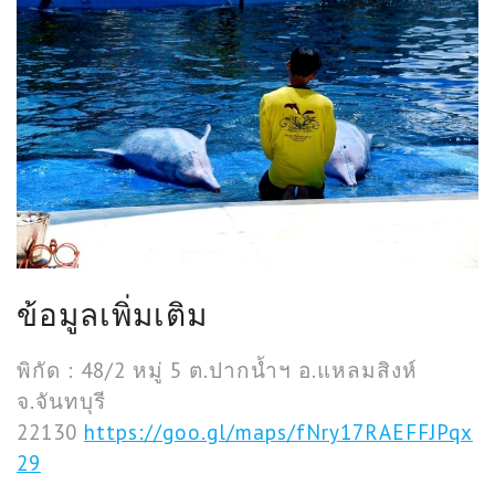
ข้อมูลเพิ่มเติม
พิกัด : 48/2 หมู่ 5 ต.ปากน้ำฯ อ.แหลมสิงห์
จ.จันทบุรี
22130
https://goo.gl/maps/fNry17RAEFFJPqx
29