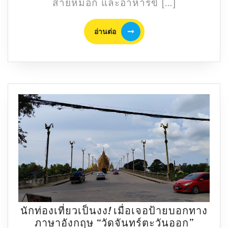
สายหมอก และอาหารขึ […]
คืน
จาก
อ่าน
อ่านต่อ
ยะลา
ต่อ
ถึง
เบตง
ฟิน
ธรรมช
ตระเว
กิน
ของดี
ขึ้น
ชื่อ
นักท่องเที่ยวเป็นงง! เมื่อเจอป้ายบอกทาง
นัก
ภาษาอังกฤษ “วัดจันทร์ตะวันออก”