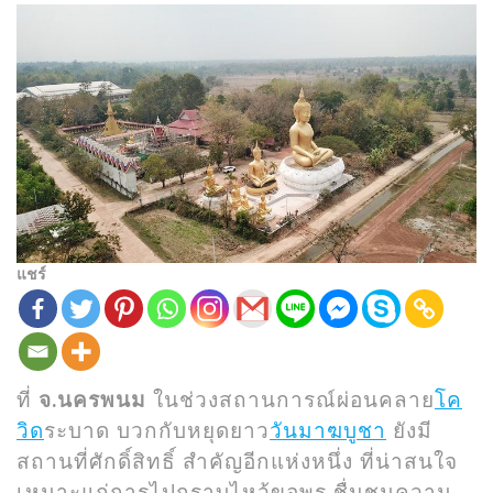
แชร์
ที่
จ.นครพนม
ในช่วงสถานการณ์ผ่อนคลาย
โค
วิด
ระบาด บวกกับหยุดยาว
วันมาฆบูชา
ยังมี
สถานที่ศักดิ์สิทธิ์ สำคัญอีกแห่งหนึ่ง ที่น่าสนใจ
เหมาะแก่การไปกราบไหว้ขอพร ชื่นชมความ