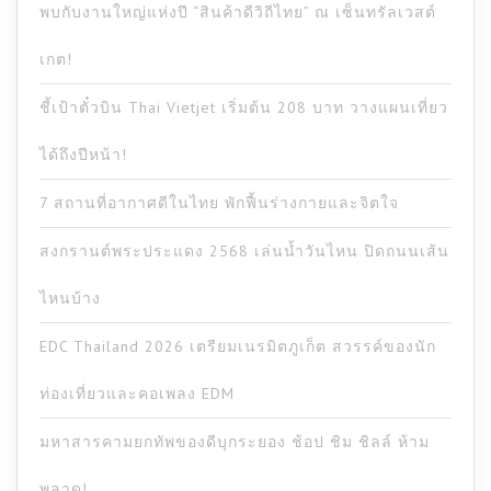
พบกับงานใหญ่แห่งปี “สินค้าดีวิถีไทย” ณ เซ็นทรัลเวสต์
เกต!
ชี้เป้าตั๋วบิน Thai Vietjet เริ่มต้น 208 บาท วางแผนเที่ยว
ได้ถึงปีหน้า!
7 สถานที่อากาศดีในไทย พักฟื้นร่างกายและจิตใจ
สงกรานต์พระประแดง 2568 เล่นน้ำวันไหน ปิดถนนเส้น
ไหนบ้าง
EDC Thailand 2026 เตรียมเนรมิตภูเก็ต สวรรค์ของนัก
ท่องเที่ยวและคอเพลง EDM
มหาสารคามยกทัพของดีบุกระยอง ช้อป ชิม ชิลล์ ห้าม
พลาด!