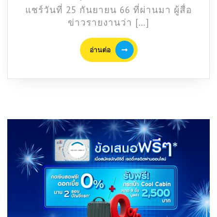
ท่อง
แชร์วันที่ 25 กันยายน 66 ที่ผ่านมา ผู้สื่อ
เที่ยว
ข่าวรายงานว่า […]
เป็น
งง!
อ่าน
อ่านต่อ
เมื่อ
ต่อ
เจอ
ป้าย
บอก
ทาง
ภาษา
อังกฤษ
“วัด
จันทร์
ตะวัน
ออก”