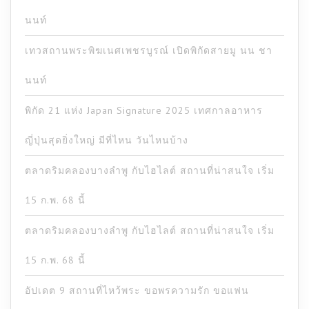
นนท์
เทวสถานพระพิฆเนศเพชรบูรณ์ เปิดพิกัดสายมู นน ชา
นนท์
พิกัด 21 แห่ง Japan Signature 2025 เทศกาลอาหาร
ญี่ปุ่นสุดยิ่งใหญ่ มีที่ไหน วันไหนบ้าง
ตลาดริมคลองบางลำพู กับไฮไลต์ สถานที่น่าสนใจ เริ่ม
15 ก.พ. 68 นี้
ตลาดริมคลองบางลำพู กับไฮไลต์ สถานที่น่าสนใจ เริ่ม
15 ก.พ. 68 นี้
อัปเดต 9 สถานที่ไหว้พระ ขอพรความรัก ขอแฟน