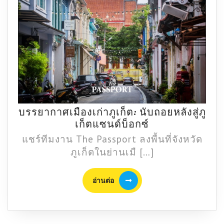
เทพ
จาก
กลาง
เมือง
เชียงใหม่
บรรยากาศเมืองเก่าภูเก็ต: นับถอยหลังสู่ภู
บรรยากาศ
เก็ตแซนด์บ็อกซ์
เมือง
แชร์ทีมงาน The Passport ลงพื้นที่จังหวัด
เก่า
ภูเก็ตในย่านเมื […]
ภูเก็ต:
นับ
อ่าน
อ่านต่อ
ถอย
ต่อ
หลัง
สู่
ภู