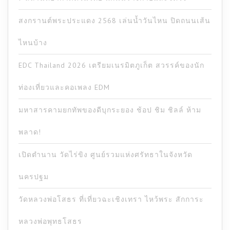
สงกรานต์พระประแดง 2568 เล่นน้ำวันไหน ปิดถนนเส้น
ไหนบ้าง
EDC Thailand 2026 เตรียมเนรมิตภูเก็ต สวรรค์ของนัก
ท่องเที่ยวและคอเพลง EDM
มหาสารคามยกทัพของดีบุกระยอง ช้อป ชิม ชิลล์ ห้าม
พลาด!
เปิดตำนาน วัดไร่ขิง ศูนย์รวมแห่งศรัทธาในจังหวัด
นครปฐม
วัดหลวงพ่อโสธร ที่เที่ยวฉะเชิงเทรา ไหว้พระ สักการะ
หลวงพ่อพุทธโสธร