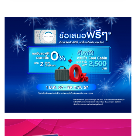
เก็ต
แซนด์บ็
อกซ์