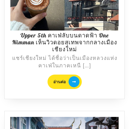
Upper 5th คาเฟ่ลับบนดาดฟ้า One
Nimman เห็นวิวดอยสุเทพจากกลางเมือง
Upper
เชียงใหม่
5th
แชร์เชียงใหม่ ได้ชื่อว่าเป็นเมืองหลวงแห่ง
คาเฟ่
คาเฟ่ในภาคเหนื […]
ลับ
บน
อ่าน
อ่านต่อ
ดาดฟ้า
ต่อ
One
Nimman
เห็น
วิว
ดอย
สุ