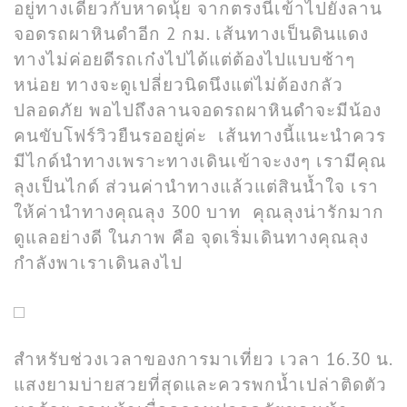
อยู่ทางเดียวกับหาดนุ้ย จากตรงนี้เข้าไปยังลาน
จอดรถผาหินดำอีก 2 กม. เส้นทางเป็นดินแดง
ทางไม่ค่อยดีรถเก๋งไปได้แต่ต้องไปแบบช้าๆ
หน่อย ทางจะดูเปลี่ยวนิดนึงแต่ไม่ต้องกลัว
ปลอดภัย พอไปถึงลานจอดรถผาหินดำจะมีน้อง
คนขับโฟร์วิวยืนรออยู่ค่ะ เส้นทางนี้แนะนำควร
มีไกด์นำทางเพราะทางเดินเข้าจะงงๆ เรามีคุณ
ลุงเป็นไกด์ ส่วนค่านำทางแล้วแต่สินน้ำใจ เรา
ให้ค่านำทางคุณลุง 300 บาท คุณลุงน่ารักมาก
ดูแลอย่างดี ในภาพ คือ จุดเริ่มเดินทางคุณลุง
กำลังพาเราเดินลงไป
สำหรับช่วงเวลาของการมาเที่ยว เวลา 16.30 น.
แสงยามบ่ายสวยที่สุดและควรพกน้ำเปล่าติดตัว