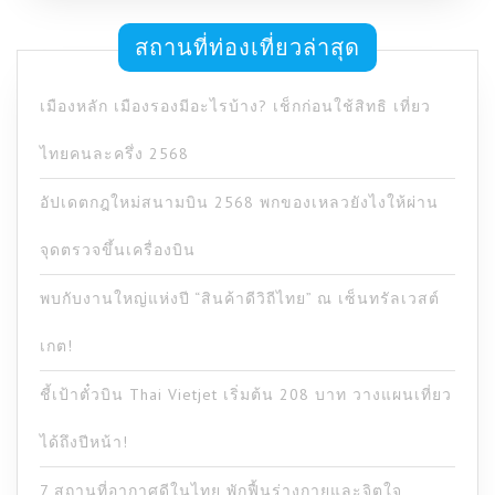
สถานที่ท่องเที่ยวล่าสุด
เมืองหลัก เมืองรองมีอะไรบ้าง? เช็กก่อนใช้สิทธิ เที่ยว
ไทยคนละครึ่ง 2568
อัปเดตกฎใหม่สนามบิน 2568 พกของเหลวยังไงให้ผ่าน
จุดตรวจขึ้นเครื่องบิน
พบกับงานใหญ่แห่งปี “สินค้าดีวิถีไทย” ณ เซ็นทรัลเวสต์
เกต!
ชี้เป้าตั๋วบิน Thai Vietjet เริ่มต้น 208 บาท วางแผนเที่ยว
ได้ถึงปีหน้า!
7 สถานที่อากาศดีในไทย พักฟื้นร่างกายและจิตใจ