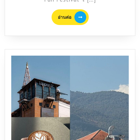
Balloon
Fun
อ่าน
อ่านต่อ
Festival”
ต่อ
เทศกาล
บอลลูน
ยักษ์
กลาง
เมือง
ครั้ง
แรก
ของ
กรุงเทพฯ