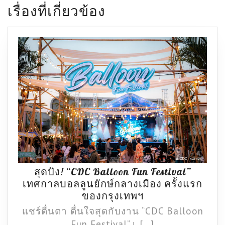
เรื่องที่เกี่ยวข้อง
สุดปัง! “CDC Balloon Fun Festival”
เทศกาลบอลลูนยักษ์กลางเมือง ครั้งแรก
สุด
ของกรุงเทพฯ
ปัง!
แชร์ตื่นตา ตื่นใจสุดกับงาน “CDC Balloon
“CDC
Fun Festival” เ […]