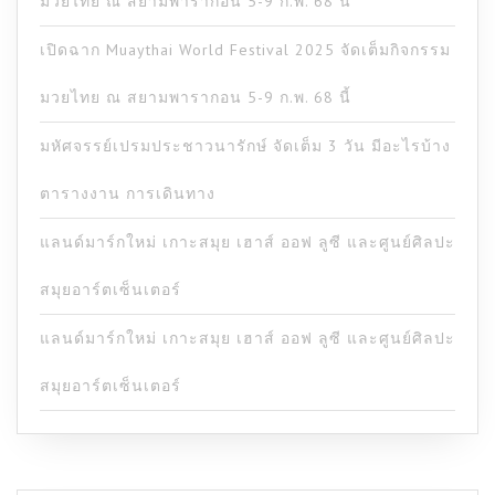
มวยไทย ณ สยามพารากอน 5-9 ก.พ. 68 นี้
เปิดฉาก Muaythai World Festival 2025 จัดเต็มกิจกรรม
มวยไทย ณ สยามพารากอน 5-9 ก.พ. 68 นี้
มหัศจรรย์เปรมประชาวนารักษ์ จัดเต็ม 3 วัน มีอะไรบ้าง
ตารางงาน การเดินทาง
แลนด์มาร์กใหม่ เกาะสมุย เฮาส์ ออฟ ลูซี และศูนย์ศิลปะ
สมุยอาร์ตเซ็นเตอร์
แลนด์มาร์กใหม่ เกาะสมุย เฮาส์ ออฟ ลูซี และศูนย์ศิลปะ
สมุยอาร์ตเซ็นเตอร์