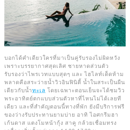
บอกได้คำเดียวใครที่มาเป็นคู่รับรองไม่ผิดหวัง
เพราะบรรยากาศสุดเลิศ ชายหาดส่วนตัว
รับรองว่าไพรเวทแบบสุดๆ และ ไฮไลท์เด็ดห้าม
พลาดคือสระว่ายน้ำวิวอินฟินิตี้ น้ำในสระเป็นผืน
เดียวกับน้ำ
ทะเล
โดยเฉพาะตอนเย็นจะได้ชมวิว
พระอาทิตย์ตกแบบส่วนตัวหาที่ไหนไม่ได้เลยที
เดียว และที่สำคัญตอนนี้ทางที่พัก ยังมีบริการฟรี
ของว่างรับประทานยามบ่าย อาทิ ไอศกรีมฮา
เก้นดาส แตงโมหน้ากุ้ง สาคู กล้วยเชื่อมทรง