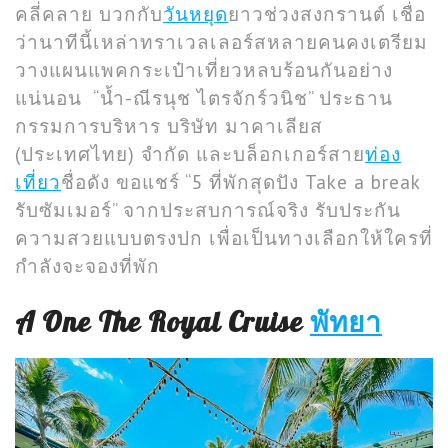
คลี่คลาย บวกกับ
วันหยุด
ยาวช่วงสงกรานต์ เชื่อ
ว่านาทีนี้เหล่าทราเวลเลอร์สหลายคนคงเตรียม
วางแผนแพคกระเป๋าเที่ยวหลบร้อนกันอย่าง
แน่นอน “น้ำ-ณีรนุช ไตรจักร์วนิช” ประธาน
กรรมการบริหาร บริษัท มาคาเลียส
(ประเทศไทย) จำกัด และบล็อกเกอร์สาย
ท่อง
เที่ยว
ชื่อดัง ขอแชร์ “5 ที่พักสุดปัง Take a break
รับซัมเมอร์” จากประสบการณ์จริง รับประกัน
ความสวยแบบตรงปก เพื่อเป็นทางเลือกให้ใครที่
กำลังจะจองที่พัก
A One The Royal Cruise
พัทยา