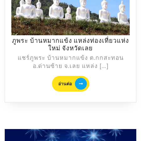
ภูพระ บ้านหมากแข้ง แหล่งท่องเที่ยวแห่ง
ภู
ใหม่ จังหวัดเลย
พระ
แชร์ภูพระ บ้านหมากแข้ง ต.กกสะทอน
บ้าน
อ.ด่านซ้าย จ.เลย แหล่ง […]
หมาก
แข้ง
อ่าน
อ่านต่อ
แหล่ง
ต่อ
ท่อง
เที่ยว
แห่ง
ใหม่
จังหวัด
เลย