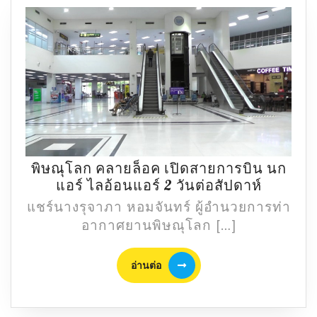
พิษณุโลก คลายล็อค เปิดสายการบิน นก
พิษณุโล
แอร์ ไลอ้อนแอร์ 2 วันต่อสัปดาห์
คลาย
แชร์นางรุจาภา หอมจันทร์ ผู้อำนวยการท่า
ล็อค
อากาศยานพิษณุโลก […]
เปิด
สาย
อ่าน
อ่านต่อ
การ
ต่อ
บิน
นก