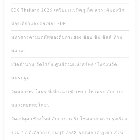
EDC Thailand 2026 เตรียมเนรมิตภูเก็ต สวรรค์ของนัก
ท่องเที่ยวและคอเพลง EDM
มหาสารคามยกทัพของดีบุกระยอง ช้อป ชิม ชิลล์ ห้าม
พลาด!
เปิดตำนาน วัดไร่ขิง ศูนย์รวมแห่งศรัทธาในจังหวัด
นครปฐม
วัดหลวงพ่อโสธร ที่เที่ยวฉะเชิงเทรา ไหว้พระ สักการะ
หลวงพ่อพุทธโสธร
วัดอุปคุต เชียงใหม่ สักการะเสริมโชคลาภ ความรุ่งเรือง
รวม 17 ที่เที่ยวกาญจนบุรี 2568 ธรรมชาติ ภูเขา สวน