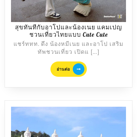
สุขทันทีกับอาโปและน้องเนย แคมเปญ
สุข
ชวนเที่ยวไทยแบบ Cute Cute
ทันที
แชร์ททท. ดึง น้องหมีเนย และอาโป เสริม
กับ
ทัพชวนเที่ยว เปิดแ […]
อา
โป
อ่าน
อ่านต่อ
และ
ต่อ
น้อง
เนย
แคมเปญ
ชวน
เที่ยว
ไทย
แบบ
Cute
Cute