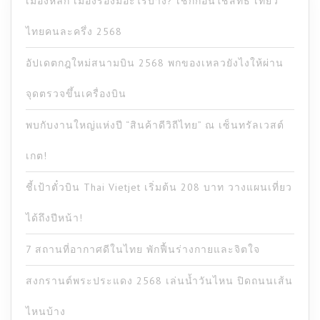
เมืองหลัก เมืองรองมีอะไรบ้าง? เช็กก่อนใช้สิทธิ เที่ยว
ไทยคนละครึ่ง 2568
อัปเดตกฎใหม่สนามบิน 2568 พกของเหลวยังไงให้ผ่าน
จุดตรวจขึ้นเครื่องบิน
พบกับงานใหญ่แห่งปี “สินค้าดีวิถีไทย” ณ เซ็นทรัลเวสต์
เกต!
ชี้เป้าตั๋วบิน Thai Vietjet เริ่มต้น 208 บาท วางแผนเที่ยว
ได้ถึงปีหน้า!
7 สถานที่อากาศดีในไทย พักฟื้นร่างกายและจิตใจ
สงกรานต์พระประแดง 2568 เล่นน้ำวันไหน ปิดถนนเส้น
ไหนบ้าง