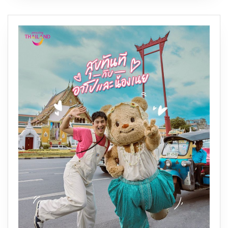
แอร์
ไล
อ้อน
แอร์
2
วัน
ต่อ
สัปดาห์