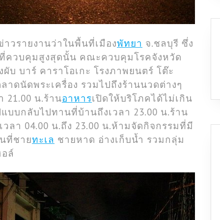
่อข่าวรายงานว่าในพื้นที่เมือง
พัทยา
จ.ชลบุรี ซึ่ง
้นที่ควบคุมสูงสุดนั้น คณะควบคุมโรคจังหวัด
ย่างผับ บาร์ คาราโอเกะ โรงภาพยนตร์ โต๊ะ
ลาดนัดพระเครื่อง รวมไปถึงร้านนวดต่างๆ
า 21.00 น.ร้าน
อาหาร
เปิดให้บริโภคได้ไม่เกิน
ูปแบบกลับไปทานที่บ้านถึงเวลา 23.00 น.ร้าน
วลา 04.00 น.ถึง 23.00 น.ห้ามจัดกิจกรรมที่มี
นที่ชาย
ทะเล
ชายหาด อ่างเก็บน้ำ รวมกลุ่ม
ฮอล์