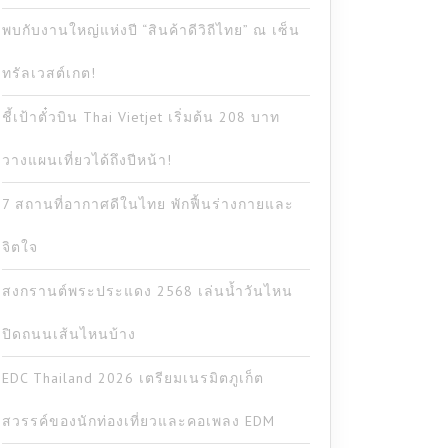
พบกับงานใหญ่แห่งปี “สินค้าดีวิถีไทย” ณ เซ็น
ทรัลเวสต์เกต!
ชี้เป้าตั๋วบิน Thai Vietjet เริ่มต้น 208 บาท
วางแผนเที่ยวได้ถึงปีหน้า!
7 สถานที่อากาศดีในไทย พักฟื้นร่างกายและ
จิตใจ
สงกรานต์พระประแดง 2568 เล่นน้ำวันไหน
ปิดถนนเส้นไหนบ้าง
EDC Thailand 2026 เตรียมเนรมิตภูเก็ต
สวรรค์ของนักท่องเที่ยวและคอเพลง EDM