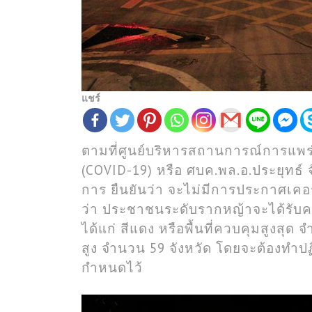
แชร์
ตามที่ศูนย์บริหารสถานการณ์การแพร
(COVID-19) หรือ ศบค.พล.อ.ประยุทธ์
การ ยืนยันว่า จะไม่มีการประกาศเคอร์
ว่า ประชาชนระดับรากหญ้าจะได้รับควา
ได้แก่ สีแดง หรือพื้นที่ควบคุมสูงสุด 
สูง จำนวน 59 จังหวัด โดยจะต้องทำปฏิ
กำหนดไว้